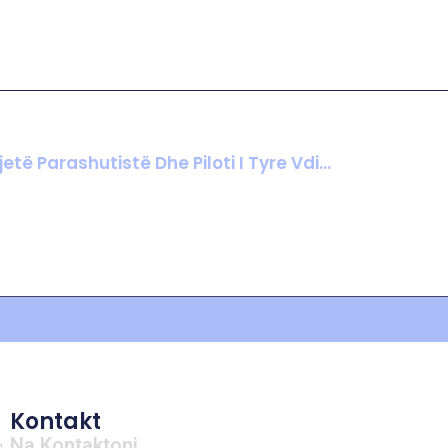
12 Të Vdekur Pasi Një Aeroplan Plot Me Parashutistë U Rrëzua Pranë Kansas City. Njëmbëdhjetë Parashutistë Dhe Piloti I Tyre Vdiqën Në Një Aksident Avioni Të Dielën Në Missouri, Pasi Avioni Bëri Një Kthesë Të Papritur Në Ajër.Avioni Privat Ishte Nisur Nga Aeroporti Butler Memorial Rreth Orës 11:30 Të Mëngjesit Sipas Kohës Lokale Përpara Se Të Kthehej Për Një Arsye Të Panjohur Pranë Autostradës Business 49 Dhe Më Pas Të Rrëzohej Pak Më Pas, Raportoi FOX4.
Kontakt
Na Kontaktoni
a