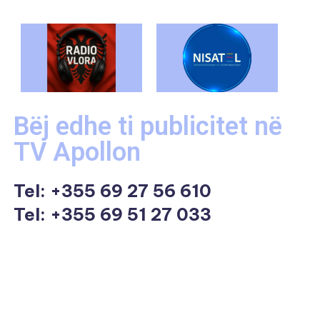
Bëj edhe ti publicitet në
TV Apollon
Tel:
+355 69 27 56 610
Tel: +355 69 51 27 033