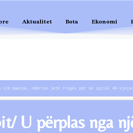
ore
Aktualitet
Bota
Ekonomi
a një makinë, ndërron jetë rrugës për në spital 46-vjeça
/ U përplas nga nj