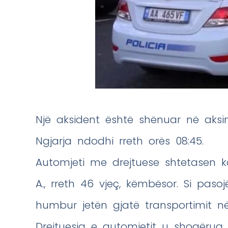
Një aksident është shënuar në aksi
Ngjarja ndodhi rreth orës 08:45.
Automjeti me drejtuese shtetasen ko
A., rreth 46 vjeç, këmbësor. Si paso
humbur jetën gjatë transportimit në 
Drejtuesja e automjetit u shoqërua 