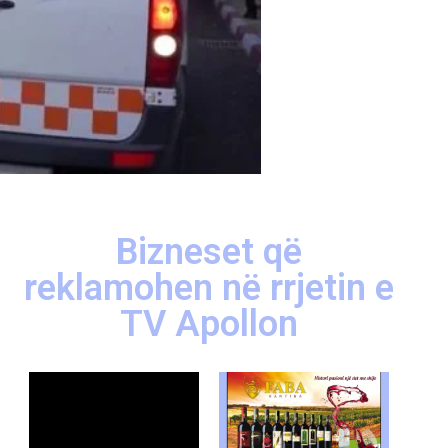
Bizneset që
reklamohen në rrjetin e
TV Apollon