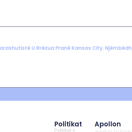
Politikat
Apollon
Politikat e
Apollon TV Faqj