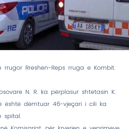
n rrugor Rreshen-Reps rruga e Kombit.
sovare N. R. ka përplasur shtetasin K.
jë është dëmtuar 46-vjeçari i cili ka
spital.
në Komisariat, për kryerjen e veprimeve