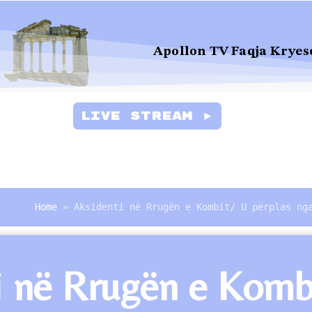
Apollon TV Faqja Kryes
Live Stream ►
Home
»
Aksidenti në Rrugën e Kombit/ U përplas ng
 në Rrugën e Kombit