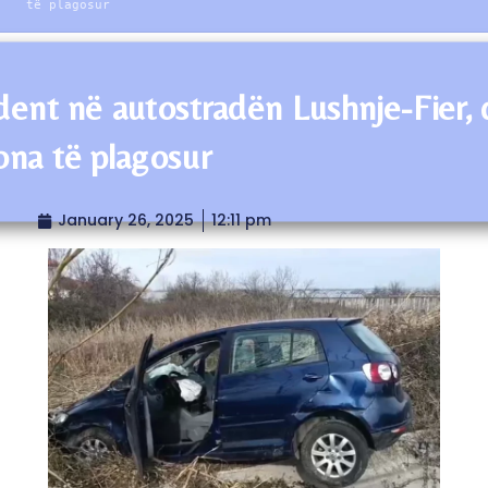
të plagosur
dent në autostradën Lushnje-Fier, 
ona të plagosur
January 26, 2025
12:11 pm