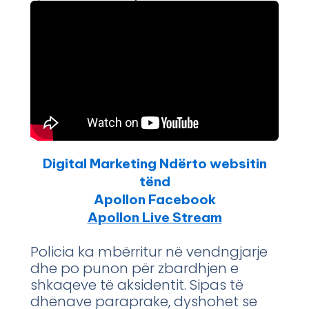
Digital Marketing Ndërto websitin
tënd
Apollon Facebook
Apollon Live Stream
Policia ka mbërritur në vendngjarje
dhe po punon për zbardhjen e
shkaqeve të aksidentit. Sipas të
dhënave paraprake, dyshohet se