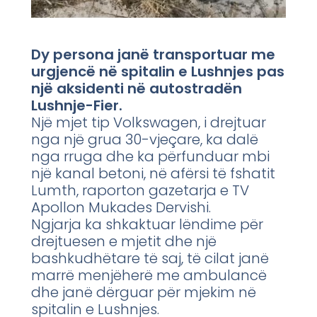
Dy persona janë transportuar me
urgjencë në spitalin e Lushnjes pas
një aksidenti në autostradën
Lushnje-Fier.
Një mjet tip Volkswagen, i drejtuar
nga një grua 30-vjeçare, ka dalë
nga rruga dhe ka përfunduar mbi
një kanal betoni, në afërsi të fshatit
Lumth, raporton gazetarja e TV
Apollon Mukades Dervishi.
Ngjarja ka shkaktuar lëndime për
drejtuesen e mjetit dhe një
bashkudhëtare të saj, të cilat janë
marrë menjëherë me ambulancë
dhe janë dërguar për mjekim në
spitalin e Lushnjes.