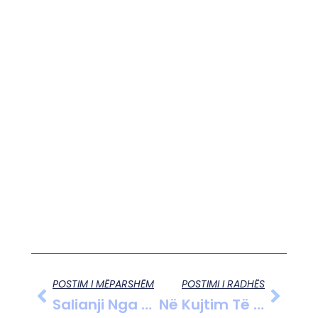
POSTIM I MËPARSHËM
POSTIMI I RADHËS
Salianji Nga Burgu I Fierit: Çështjen Time Do Ta Çoj Në Strasburg, Drejtësinë Do Ta Kërkoj Deri Në Fund Të Botës”
Në Kujtim Të Kryepeshkopit Anastas: Mesha Në Kishën E Shën Gjergjit Në Lushnje