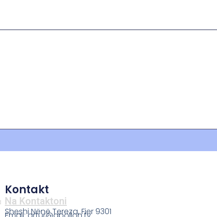
Kontakt
Na Kontaktoni
a
Sheshi Nënë Tereza, Fier 9301
Email: artur@apollon.tv