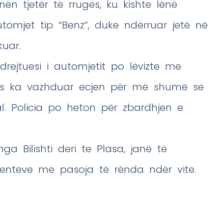
anën tjetër të rrugës, ku kishte lënë
utomjet tip “Benz”, duke ndërruar jetë në
kuar.
drejtuesi i automjetit po lëvizte me
sjes ka vazhduar ecjen për më shumë se
. Policia po heton për zbardhjen e
ga Bilishti deri te Plasa, janë të
denteve me pasoja të rënda ndër vite.