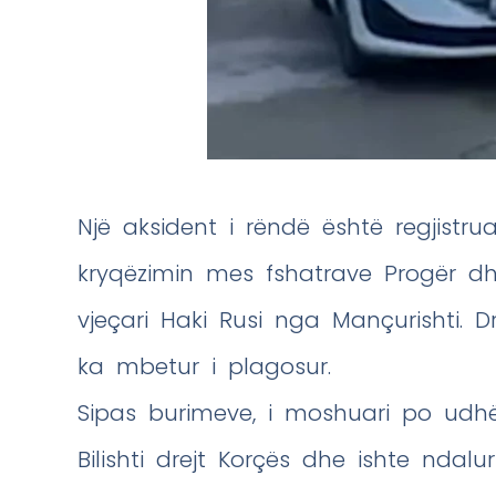
Një aksident i rëndë është regjistrua
kryqëzimin mes fshatrave Progër d
vjeçari Haki Rusi nga Mançurishti. Dr
ka mbetur i plagosur.
Sipas burimeve, i moshuari po udh
Bilishti drejt Korçës dhe ishte nda