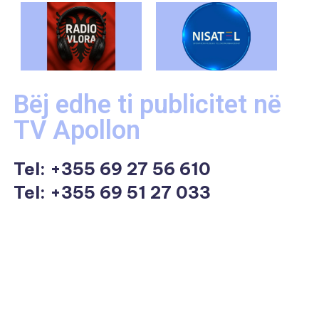
Bëj edhe ti publicitet në
TV Apollon
Tel:
+355 69 27 56 610
Tel: +355 69 51 27 033