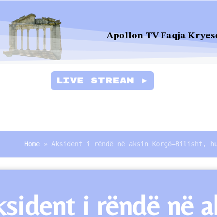
Apollon TV Faqja Kryes
Live Stream ►
Home
»
Aksident i rëndë në aksin Korçë–Bilisht, h
sident i rëndë në a