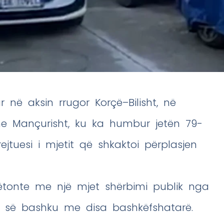
r në aksin rrugor Korçë–Bilisht, në
he Mançurisht, ku ka humbur jetën 79-
ejtuesi i mjetit që shkaktoi përplasjen
ëtonte me një mjet shërbimi publik nga
lur së bashku me disa bashkëfshatarë.