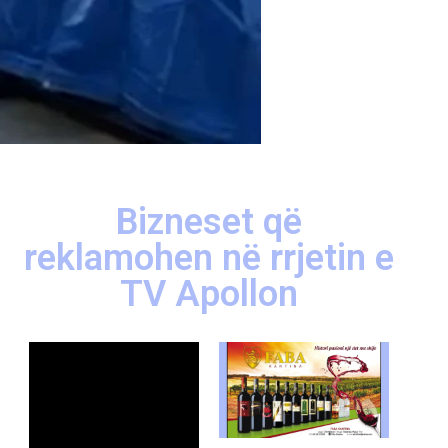
Bizneset që
reklamohen në rrjetin e
TV Apollon