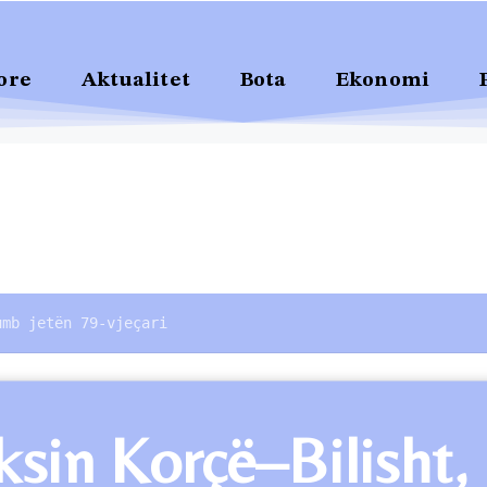
ore
Aktualitet
Bota
Ekonomi
umb jetën 79-vjeçari
ksin Korçë–Bilisht,