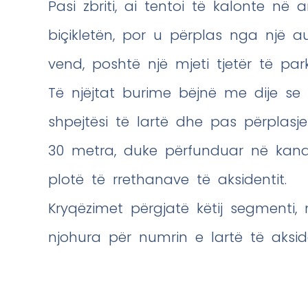
Pasi zbriti, ai tentoi të kalonte në 
biçikletën, por u përplas nga një a
vend, poshtë një mjeti tjetër të par
Të njëjtat burime bëjnë me dije se 
shpejtësi të lartë dhe pas përpla
30 metra, duke përfunduar në kanal
plotë të rrethanave të aksidentit.
Kryqëzimet përgjatë këtij segmenti, n
njohura për numrin e lartë të aksi