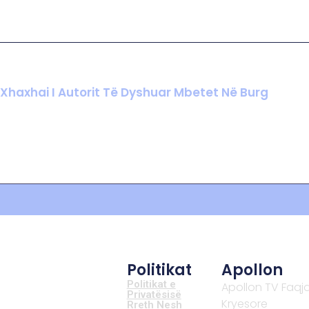
 Xhaxhai I Autorit Të Dyshuar Mbetet Në Burg
Politikat
Apollon
Politikat e
Apollon TV Faqj
Privatësisë
Kryesore
Rreth Nesh