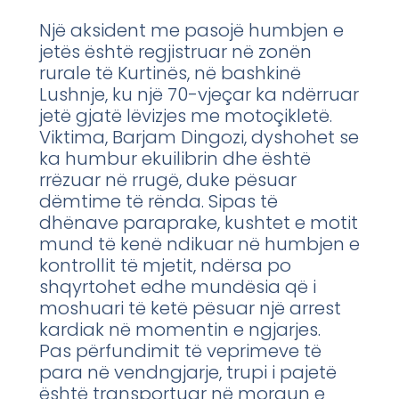
Një aksident me pasojë humbjen e
jetës është regjistruar në zonën
rurale të Kurtinës, në bashkinë
Lushnje, ku një 70-vjeçar ka ndërruar
jetë gjatë lëvizjes me motoçikletë.
Viktima, Barjam Dingozi, dyshohet se
ka humbur ekuilibrin dhe është
rrëzuar në rrugë, duke pësuar
dëmtime të rënda. Sipas të
dhënave paraprake, kushtet e motit
mund të kenë ndikuar në humbjen e
kontrollit të mjetit, ndërsa po
shqyrtohet edhe mundësia që i
moshuari të ketë pësuar një arrest
kardiak në momentin e ngjarjes.
Pas përfundimit të veprimeve të
para në vendngjarje, trupi i pajetë
është transportuar në morgun e