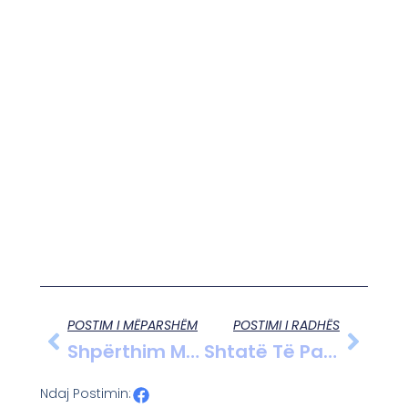
POSTIM I MËPARSHËM
POSTIMI I RADHËS
Shpërthim Me Telekomandë, Hakmarrje E Vjetër Dhe Autorë Me Pagesë: Zbardhet Atentati Që Tronditi Shkodrën
Shtatë Të Pandehur Për Abuzim Me Tenderat E KESH, Kërkohet Gjykimi I Tyre
Ndaj Postimin: