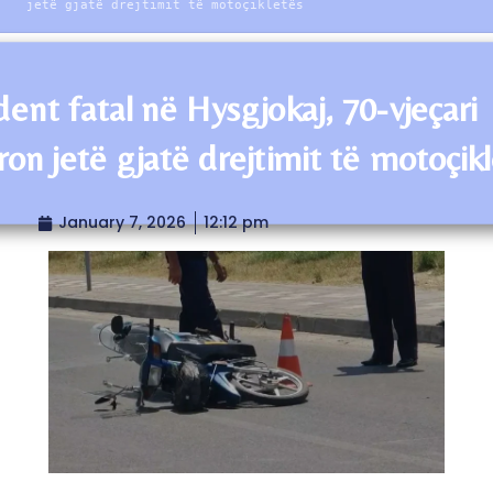
jetë gjatë drejtimit të motoçikletës
dent fatal në Hysgjokaj, 70-vjeçari
ron jetë gjatë drejtimit të motoçik
January 7, 2026
12:12 pm