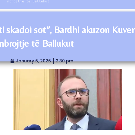
mbrojtje të Ballukut
ti skadoi sot”, Bardhi akuzon Kuve
mbrojtje të Ballukut
January 6, 2026
2:30 pm