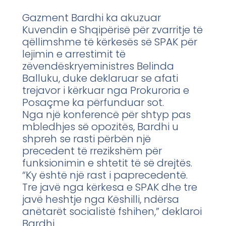
Gazment Bardhi ka akuzuar
Kuvendin e Shqipërisë për zvarritje të
qëllimshme të kërkesës së SPAK për
lejimin e arrestimit të
zëvendëskryeministres Belinda
Balluku, duke deklaruar se afati
trejavor i kërkuar nga Prokuroria e
Posaçme ka përfunduar sot.
Nga një konferencë për shtyp pas
mbledhjes së opozitës, Bardhi u
shpreh se rasti përbën një
precedent të rrezikshëm për
funksionimin e shtetit të së drejtës.
“Ky është një rast i paprecedentë.
Tre javë nga kërkesa e SPAK dhe tre
javë heshtje nga Këshilli, ndërsa
anëtarët socialistë fshihen,” deklaroi
Bardhi.