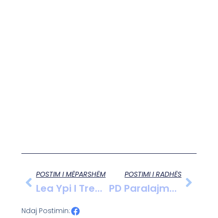
POSTIM I MËPARSHËM
POSTIMI I RADHËS
Lea Ypi I Tregon Vendin Amerikes Dhe Trumpit Sepse Rrezuan Kriminelin Maduro!
PD Paralajmëron Protestë Kombëtare Para 20 Shkurtit, Berisha: Pa Qeveri Teknike Nuk Ka Zgjedhje
Ndaj Postimin: