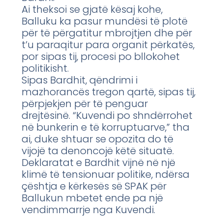
Ai theksoi se gjatë kësaj kohe,
Balluku ka pasur mundësi të plotë
për të përgatitur mbrojtjen dhe për
t’u paraqitur para organit përkatës,
por sipas tij, procesi po bllokohet
politikisht.
Sipas Bardhit, qëndrimi i
mazhorancës tregon qartë, sipas tij,
përpjekjen për të penguar
drejtësinë. “Kuvendi po shndërrohet
në bunkerin e të korruptuarve,” tha
ai, duke shtuar se opozita do të
vijojë ta denoncojë këtë situatë.
Deklaratat e Bardhit vijnë në një
klimë të tensionuar politike, ndërsa
çështja e kërkesës së SPAK për
Ballukun mbetet ende pa një
vendimmarrje nga Kuvendi.