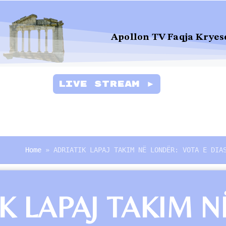
Apollon TV Faqja Kryes
Live Stream ►
Home
»
ADRIATIK LAPAJ TAKIM NË LONDËR: VOTA E DIA
K LAPAJ TAKIM N