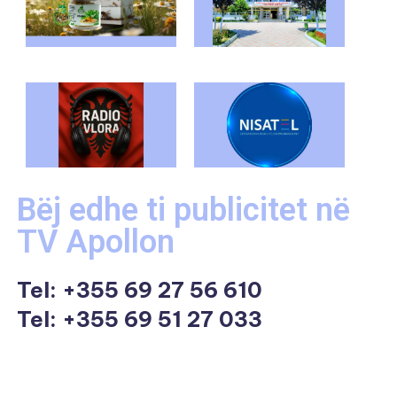
Bëj edhe ti publicitet në
TV Apollon
Tel:
+355 69 27 56 610
Tel: +355 69 51 27 033