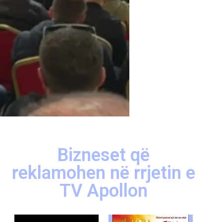
Bizneset që
reklamohen në rrjetin e
TV Apollon