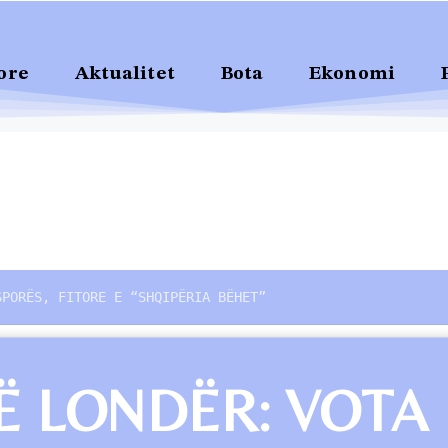
ore
Aktualitet
Bota
Ekonomi
SPORËS, FITORE E “SHQIPËRIA BËHET”
Ë LONDËR: VOTA 