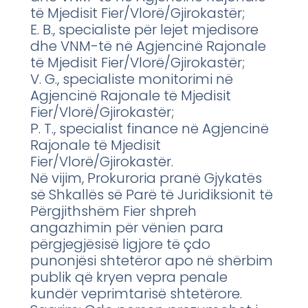
të Mjedisit Fier/Vlorë/Gjirokastër;
E. B., specialiste për lejet mjedisore
dhe VNM-të në Agjencinë Rajonale
të Mjedisit Fier/Vlorë/Gjirokastër;
V. G., specialiste monitorimi në
Agjencinë Rajonale të Mjedisit
Fier/Vlorë/Gjirokastër;
P. T., specialist finance në Agjencinë
Rajonale të Mjedisit
Fier/Vlorë/Gjirokastër.
Në vijim, Prokuroria pranë Gjykatës
së Shkallës së Parë të Juridiksionit të
Përgjithshëm Fier shpreh
angazhimin për vënien para
përgjegjësisë ligjore të çdo
punonjësi shtetëror apo në shërbim
publik që kryen vepra penale
kundër veprimtarisë shtetërore.