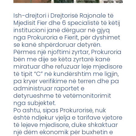
Ish-drejtori i Drejtorisë Rajonale të
Mjedisit Fier dhe 6 specialistë të këtij
institucioni janë dërguar në gjyq
nga Prokuroria e Fierit, për dyshimet
se kanë shpërdoruar detyrën.
Përmes një njoftimi zyrtar, Prokuroria
bën me dije se këta zyrtarë kanë
miratuar dhe refuzuar leje mjedisore
të tipit “C” në kundërshtim me ligjin,
pa kryer verifikime në terren dhe pa
administruar raportet e
detyrueshme të vetëmonitorimit
nga subjektet.
Po ashtu, sipas Prokurorisë, nuk
është ndjekur vjelja e tarifave vjetore
të lejeve mjedisore, duke shkaktuar
një dëm ekonomik për buxhetin e