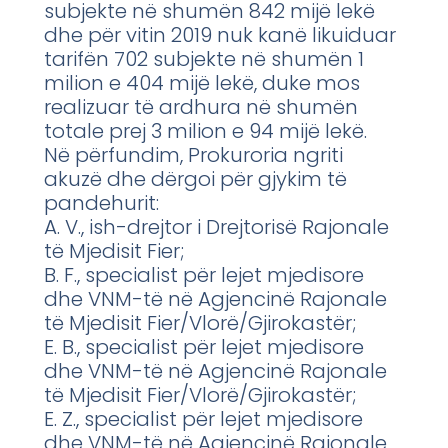
subjekte në shumën 842 mijë lekë
dhe për vitin 2019 nuk kanë likuiduar
tarifën 702 subjekte në shumën 1
milion e 404 mijë lekë, duke mos
realizuar të ardhura në shumën
totale prej 3 milion e 94 mijë lekë.
Në përfundim, Prokuroria ngriti
akuzë dhe dërgoi për gjykim të
pandehurit:
A. V., ish-drejtor i Drejtorisë Rajonale
të Mjedisit Fier;
B. F., specialist për lejet mjedisore
dhe VNM-të në Agjencinë Rajonale
të Mjedisit Fier/Vlorë/Gjirokastër;
E. B., specialist për lejet mjedisore
dhe VNM-të në Agjencinë Rajonale
të Mjedisit Fier/Vlorë/Gjirokastër;
E. Z., specialist për lejet mjedisore
dhe VNM-të në Agjencinë Rajonale