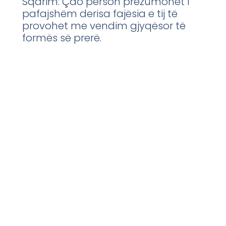
Sqarim: Çdo person prezumohet i
pafajshëm derisa fajësia e tij të
provohet me vendim gjyqësor të
formës së prerë.