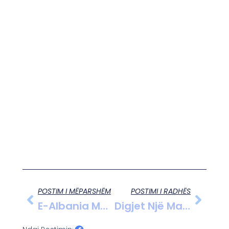
POSTIM I MËPARSHËM
POSTIMI I RADHËS
E-Albania Me Funksionim Të Kufizuar Prej Ditësh, Reagime Nga Bizneset Dhe Vështirësi Për Qytetarët
Digjet Një Makinë E Parkuar Në Pogradec, Hetimet Fokusohen Te Dyshimi Për Zjarrvënie