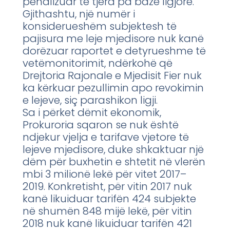
penalizuar të tjera pa bazë ligjore.
Gjithashtu, një numër i
konsiderueshëm subjektesh të
pajisura me leje mjedisore nuk kanë
dorëzuar raportet e detyrueshme të
vetëmonitorimit, ndërkohë që
Drejtoria Rajonale e Mjedisit Fier nuk
ka kërkuar pezullimin apo revokimin
e lejeve, siç parashikon ligji.
Sa i përket dëmit ekonomik,
Prokuroria sqaron se nuk është
ndjekur vjelja e tarifave vjetore të
lejeve mjedisore, duke shkaktuar një
dëm për buxhetin e shtetit në vlerën
mbi 3 milionë lekë për vitet 2017–
2019. Konkretisht, për vitin 2017 nuk
kanë likuiduar tarifën 424 subjekte
në shumën 848 mijë lekë, për vitin
2018 nuk kanë likuiduar tarifën 421