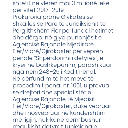
shtetit në vlerën mbi 3 milionë lekë
për vitet 2017–2019.
Prokuroria pranë Gjykatës së
Shkallës së Parë të Juridiksionit të
Përgjithshëm Fier përfundoi hetimet
dhe dërgoi në gjyq punonjësit e
Agjencisë Rajonale Mjedisore
Fier/Vlorë/Gjirokastër për veprën
penale “Shpërdorimi i detyrës”, e
kryer në bashkëpunim, parashikuar
nga neni 248–25 i Kodit Penal.
Në përfundim të hetimeve të
procedimit penal nr. 1051, u provua
se drejtori dhe specialistët e
Agjencisë Rajonale të Mjedisit
Fier/Vlorë/Gjirokastër, duke vepruar
dhe mosvepruar në kundërshtim
me ligjin, nuk kanë përmbushur
rregullisht detyrat funksionale,