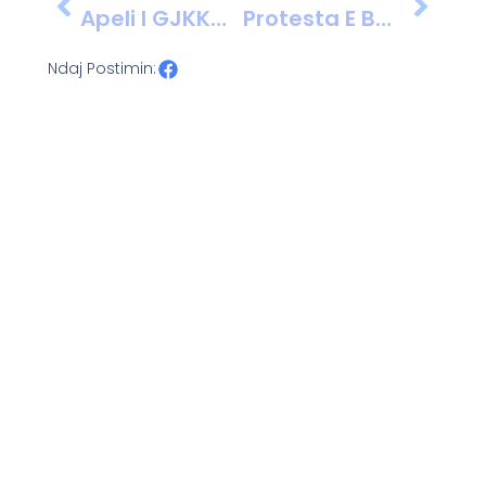
Apeli I GJKKO Jep Dënimin Për Të Pandehurit E Inceneratorit Të Elbasanit.
Protesta E Banorëve Të Pajovës, Ervin Salianji Reagon Nga Burgu I Fierit.
Ndaj Postimin: