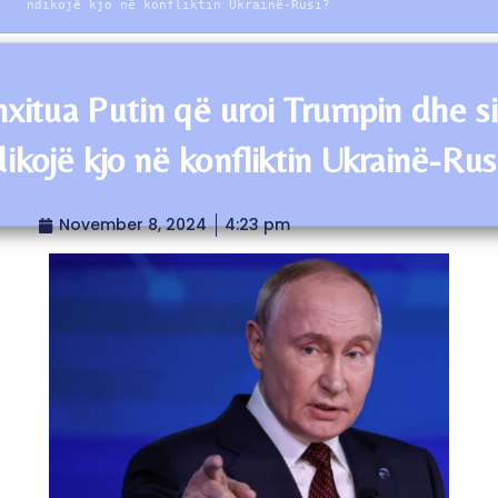
ndikojë kjo në konfliktin Ukrainë-Rusi?
nxitua Putin që uroi Trumpin dhe s
dikojë kjo në konfliktin Ukrainë-Rus
November 8, 2024
4:23 pm