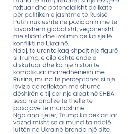
mund të interpretohet si një lëvizje e
nxituar dhe potencialisht delikate
për politikën e jashtme të Rusisë.
Putin nuk është në pozicionin më të
favorshëm globalisht, veçanërisht
me sfidat dhe izolimin që ka sjellë
konflikti në Ukrainë.
Ndaj, të uronte kaq shpejt një figurë
si Trump, e cila është ende e
diskutuar dhe ka një histori të
komplikuar marrëdhëniesh me
Rusinë, mund të perceptohet si një
lëvizje që reflekton më shumë
dëshirën e tij për një aleat në SHBA
sesa një analizë të thellë të
pasojave të mundshme.
Nga ana tjetër, Trump ka deklaruar
vazhdimisht se ai mund ta ndalë
luftën në Ukrainë brenda një dite,