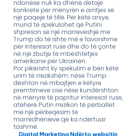
ndonëse nuk ka dhënë detaje
konkrete për mënyrën e arritjes së
një paqeje të tillë. Për këtë arsye,
mund të spekulohet që Putini
shpreson se një marrëveshje me
Trump do të ishte më e favorshme
për interesat ruse dhe do të çonte
në një zbutje të mbështetjes
amerikane për Ukrainën.
Por pikërisht ky spekulim e bën këtë
urim të rrezikshëm: nëse Trump
dështon në mbajtjen e këtyre
premtimeve ose nëse kundërshton
në mënyrë të papritur interesat ruse,
atëherë Putin rrezikon të përballet
me një përkeqësim të
marrëdhënieve që ka ndërtuar
tashmë.
Digital Marketing Ndërto websitin