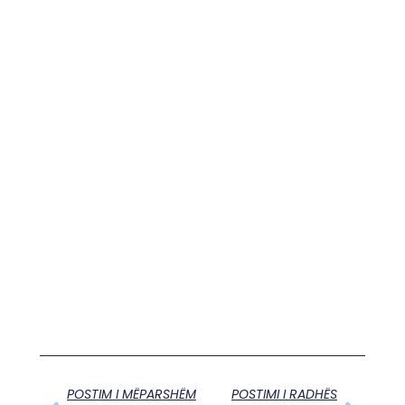
POSTIM I MËPARSHËM
POSTIMI I RADHËS