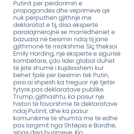
Putinit për përdorimin e
propagandës dhe veprimeve që
nuk përputhen gjithnjë me
deklaratat e tij, disa ekspertë
paralajmërojnë se marrëdhëniet e
bazuara në besimin ndaj tij janë
gjithmonë të rrezikshme. Siç theksoi
Emily Harding, një eksperte e sigurisë
kombëtare, çdo lider global duhet
të jetë shumë i kujdesshëm kur
bëhet fjalë për besimin tek Putin,
pasi ai shpesh ka treguar një tjetër
fytyrë pas deklaratave publike.
Trump, gjithashtu, ka pasur një
histori të favorshme të deklaratave
ndaj Putinit, dhe ka pasur
komunikime të shumta me të edhe
pas largimit nga Shtëpia e Bardhë,
sipas disa burimeve. Kjo