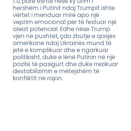
t’u parë është nëse ky urim i
hershëm i Putinit ndaj Trumpit ishte
vërtet i menduar mirë apo një
veprim emocional për të festuar një
aleat potencial. Edhe nëse Trump
vjen në pushtet, çdo zbutje e qasjes
amerikane ndaj Ukrainës mund të
jetë e komplikuar dhe e ngarkuar
politikisht, duke e lënë Putinin në një
pozitë të pasigurt dhe duke rrezikuar
destabilizimin e mëtejshëm të
konfliktit në rajon.