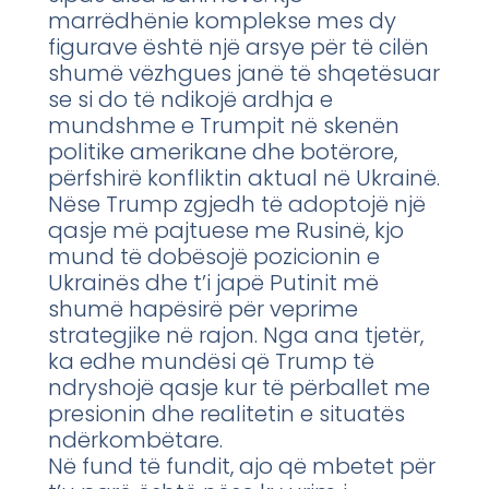
marrëdhënie komplekse mes dy
figurave është një arsye për të cilën
shumë vëzhgues janë të shqetësuar
se si do të ndikojë ardhja e
mundshme e Trumpit në skenën
politike amerikane dhe botërore,
përfshirë konfliktin aktual në Ukrainë.
Nëse Trump zgjedh të adoptojë një
qasje më pajtuese me Rusinë, kjo
mund të dobësojë pozicionin e
Ukrainës dhe t’i japë Putinit më
shumë hapësirë për veprime
strategjike në rajon. Nga ana tjetër,
ka edhe mundësi që Trump të
ndryshojë qasje kur të përballet me
presionin dhe realitetin e situatës
ndërkombëtare.
Në fund të fundit, ajo që mbetet për