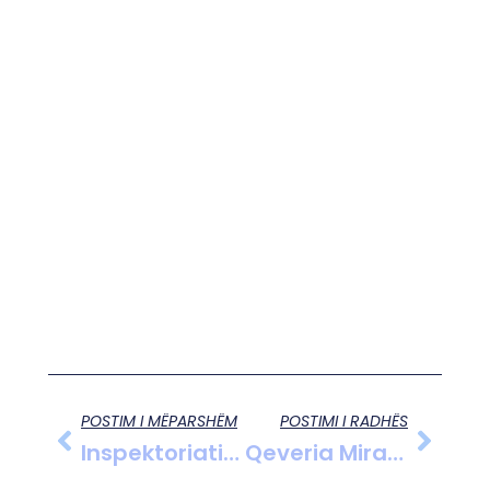
POSTIM I MËPARSHËM
POSTIMI I RADHËS
Inspektoriati I Punës, Pezulloi 23 Subjekte Në Fier: Nga Kontrollet Në 2025, 95% Me Shkelje
Qeveria Miraton Kompensimin Për Bizneset Pas Rritjes Së Pagës Minimale, Mbulim I Sigurimeve Për 9 Muaj