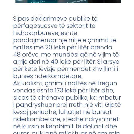
Sipas deklarimeve publike të
përfaqësuesve të sektorit të
hidrokarbureve, është
paralajmëruar një rritje e çmimit të
naftës me 20 lekë për litër brenda
48 orëve, me mundësi që në vijim të
arrijë deri në 40 lekë për litër. Si arsye
për këtë lëvizje përmendet zhvillimi i
bursës ndërkombëtare.
Aktualisht, çmimi i naftës në tregun
vendas është 173 lekë për litër dhe,
sipas të dhënave publike, ka mbetur
i pandryshuar prej rreth një viti. Gjatë
kësaj periudhe, luhatjet në bursat
ndërkombëtare, si edhe ndryshimet
në kursin e këmbimit të dollarit dhe
euros, nuk janë reflektuar në çmimin