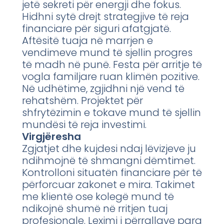
jetë sekreti për energji dhe fokus.
Hidhni sytë drejt strategjive të reja
financiare për siguri afatgjatë.
Aftësitë tuaja në marrjen e
vendimeve mund të sjellin progres
të madh në punë. Festa për arritje të
vogla familjare ruan klimën pozitive.
Në udhëtime, zgjidhni një vend të
rehatshëm. Projektet për
shfrytëzimin e tokave mund të sjellin
mundësi të reja investimi.
Virgjëresha
Zgjatjet dhe kujdesi ndaj lëvizjeve ju
ndihmojnë të shmangni dëmtimet.
Kontrolloni situatën financiare për të
përforcuar zakonet e mira. Takimet
me klientë ose kolegë mund të
ndikojnë shumë në rritjen tuaj
profesionale. Leximi i përrallave para