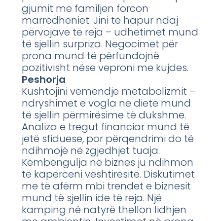
gjumit me familjen forcon
marrëdhëniet. Jini të hapur ndaj
përvojave të reja – udhëtimet mund
të sjellin surpriza. Negocimet për
prona mund të përfundojnë
pozitivisht nëse veproni me kujdes.
Peshorja
Kushtojini vëmendje metabolizmit –
ndryshimet e vogla në dietë mund
të sjellin përmirësime të dukshme.
Analiza e tregut financiar mund të
jetë sfiduese, por përqendrimi do të
ndihmojë në zgjedhjet tuaja.
Këmbëngulja në biznes ju ndihmon
të kapërceni vështirësitë. Diskutimet
me të afërm mbi trendet e biznesit
mund të sjellin ide të reja. Një
kamping në natyrë thellon lidhjen