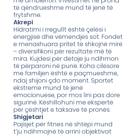
me ambientin. Investimet në prona
të qëndrueshme mund të jenë të
frytshme.
Akrepi
Hidratimi i rregullt është çelësi i
energjisë dhe vëmendjes sot. Fondet
e menaxhuara pritet të shkojnë mirë
– diversifikoni për rezultate më të
mira. Kujdesi për detaje ju ndihmon
të përparoni në punë. Koha cilësore
me familjen është e paçmueshme,
ndaj shijoni çdo moment. Sportet
ekstreme mund të jenë
emocionuese, por mos lini pas dore
sigurinë. Këshillohuni me ekspertë
për çështjet e taksave të pronës.
Shigjetari
Pajisjet për fitnes në shtëpi mund
t’ju ndihmojnë të arrini objektivat