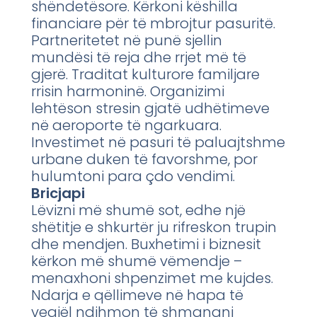
shëndetësore. Kërkoni këshilla
financiare për të mbrojtur pasuritë.
Partneritetet në punë sjellin
mundësi të reja dhe rrjet më të
gjerë. Traditat kulturore familjare
rrisin harmoninë. Organizimi
lehtëson stresin gjatë udhëtimeve
në aeroporte të ngarkuara.
Investimet në pasuri të paluajtshme
urbane duken të favorshme, por
hulumtoni para çdo vendimi.
Bricjapi
Lëvizni më shumë sot, edhe një
shëtitje e shkurtër ju rifreskon trupin
dhe mendjen. Buxhetimi i biznesit
kërkon më shumë vëmendje –
menaxhoni shpenzimet me kujdes.
Ndarja e qëllimeve në hapa të
vegjël ndihmon të shmangni