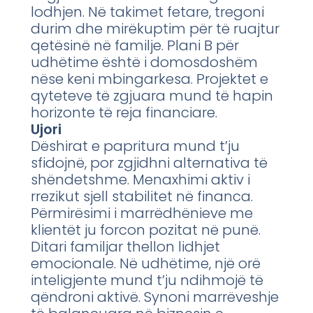
lodhjen. Në takimet fetare, tregoni
durim dhe mirëkuptim për të ruajtur
qetësinë në familje. Plani B për
udhëtime është i domosdoshëm
nëse keni mbingarkesa. Projektet e
qyteteve të zgjuara mund të hapin
horizonte të reja financiare.
Ujori
Dëshirat e papritura mund t’ju
sfidojnë, por zgjidhni alternativa të
shëndetshme. Menaxhimi aktiv i
rrezikut sjell stabilitet në financa.
Përmirësimi i marrëdhënieve me
klientët ju forcon pozitat në punë.
Ditari familjar thellon lidhjet
emocionale. Në udhëtime, një orë
inteligjente mund t’ju ndihmojë të
qëndroni aktivë. Synoni marrëveshje