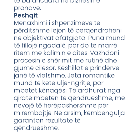
të balancuara në biznesin e
pronave.
Peshqit
Menaxhimi i shpenzimeve të
përditshme lejon të përqendroheni
në objektivat afatgjata. Puna mund
të fillojë ngadalë, por do të marrë
ritëm me kalimin e ditës. Vazhdoni
procesin e shërimit me rutinë dhe
gjumë cilësor. Këshillat e prindërve
janë të vlefshme. Jeta romantike
mund të ketë ulje-ngritje, por
mbetet kënaqësi. Të ardhurat nga
qiratë mbeten të qëndrueshme, me
nevojë të herëpashershme për
mirëmbajtje. Në arsim, këmbëngulja
garanton rezultate të
qëndrueshme.