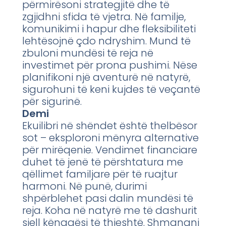
përmirësoni strategjitë dhe të
zgjidhni sfida të vjetra. Në familje,
komunikimi i hapur dhe fleksibiliteti
lehtësojnë çdo ndryshim. Mund të
zbuloni mundësi të reja në
investimet për prona pushimi. Nëse
planifikoni një aventurë në natyrë,
sigurohuni të keni kujdes të veçantë
për sigurinë.
Demi
Ekuilibri në shëndet është thelbësor
sot – eksploroni mënyra alternative
për mirëqenie. Vendimet financiare
duhet të jenë të përshtatura me
qëllimet familjare për të ruajtur
harmoni. Në punë, durimi
shpërblehet pasi dalin mundësi të
reja. Koha në natyrë me të dashurit
sjell kënaqësi të thjeshtë. Shmangni