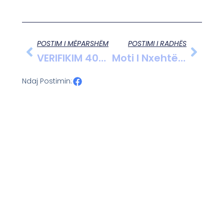
POSTIM I MËPARSHËM
POSTIMI I RADHËS
VERIFIKIM 400 MAKINAVE LUKSOZE, TATIMET JANË BLERË ME TË ARDHURA TË PADEKLARUARA
Moti I Nxehtë Sjell Temperatura Të Larta Dhe Rrezatim Të Fortë Në Gjithë Vendin Më 4 Qershor
Ndaj Postimin: