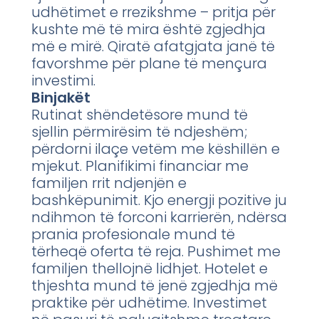
udhëtimet e rrezikshme – pritja për
kushte më të mira është zgjedhja
më e mirë. Qiratë afatgjata janë të
favorshme për plane të mençura
investimi.
Binjakët
Rutinat shëndetësore mund të
sjellin përmirësim të ndjeshëm;
përdorni ilaçe vetëm me këshillën e
mjekut. Planifikimi financiar me
familjen rrit ndjenjën e
bashkëpunimit. Kjo energji pozitive ju
ndihmon të forconi karrierën, ndërsa
prania profesionale mund të
tërheqë oferta të reja. Pushimet me
familjen thellojnë lidhjet. Hotelet e
thjeshta mund të jenë zgjedhja më
praktike për udhëtime. Investimet