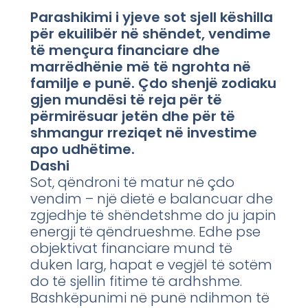
Parashikimi i yjeve sot sjell këshilla
për ekuilibër në shëndet, vendime
të mençura financiare dhe
marrëdhënie më të ngrohta në
familje e punë. Çdo shenjë zodiaku
gjen mundësi të reja për të
përmirësuar jetën dhe për të
shmangur rreziqet në investime
apo udhëtime.
Dashi
Sot, qëndroni të matur në çdo
vendim – një dietë e balancuar dhe
zgjedhje të shëndetshme do ju japin
energji të qëndrueshme. Edhe pse
objektivat financiare mund të
duken larg, hapat e vegjël të sotëm
do të sjellin fitime të ardhshme.
Bashkëpunimi në punë ndihmon të