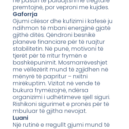
në pasuri të paluajtshme tregtare
premtojnë, por veproni me kujdes.
Gaforrja
Gjumi cilësor dhe kufizimi i kafesë ju
ndihmon të mbani energjinë gjatë
gjithë ditës. Qëndroni besnikë
planeve financiare për të ruajtur
stabilitetin. Në punë, motivoni të
tjerët për të rritur frymën e
bashkëpunimit. Mosmarrëveshjet
me vëllezërit mund të zgjidhen në
mënyrë të papritur – nxitni
mirëkuptim. Vizitat në vende të
bukura frymëzojnë, ndërsa
organizimi i udhëtimeve sjell siguri.
Rishikoni sigurimet e pronës për të
mbuluar të gjitha nevojat.
Luani
Një rutinë e rregullt gjumi mund të