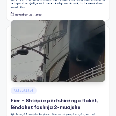
ka kryer disa vjedhje në biznese të ndryshme në zonë, ku ka marrë shuma
parash dhe…
November 25, 2025
Aktualitet
Fier – Shtëpi e përfshirë nga flakët,
lëndohet foshnja 2-muajshe
Një foshnjë 2-muajshe ka pësuar lëndime si pasojë e një zjarri që