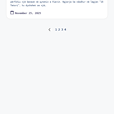
përfshiu një banesë në qytetin e Fierit. Ngjarja ka ndodhur në lagjen “15
Tetori”, ku dyshohet se një…
November 25, 2025
1
2
3
4