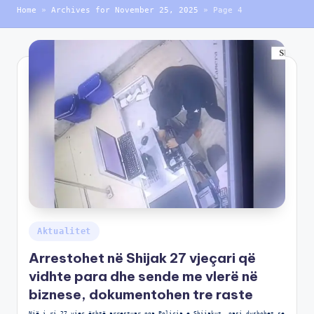
Home
»
Archives for November 25, 2025
»
Page 4
Aktualitet
Arrestohet në Shijak 27 vjeçari që
vidhte para dhe sende me vlerë në
biznese, dokumentohen tre raste
Një i ri 27 vjeç është arrestuar nga Policia e Shijakut, pasi dyshohet se