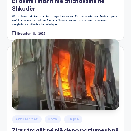
Bllokimi i misrit me aflatoksinë në
Shkodër
AKU bllokoi në Hanin e Hotit një kamion me 25 ton misër nga Serbia, pasi
analiza tregoi nivel të lartë aflatoksine B1. Autoriteti Kombëtar i
Ushqimit në Shkodër ka ndërhyrë…
November 8, 2025
Aktualitet
Bota
Lajme
Zjarr tragjik në një depo parfumesh në