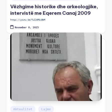
Vëzhgime historike dhe arkeologjike,
intervistë me Eqerem Canaj 2009
https://youtu.be/TuZJdRbxBWM
November 8, 2025
Aktualitet
Lajme