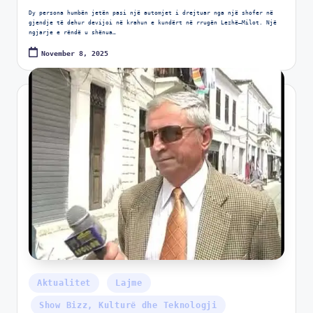
Dy persona humbën jetën pasi një automjet i drejtuar nga një shofer në
gjendje të dehur devijoi në krahun e kundërt në rrugën Lezhë–Milot. Një
ngjarje e rëndë u shënua…
November 8, 2025
Aktualitet
Lajme
Show Bizz, Kulturë dhe Teknologji