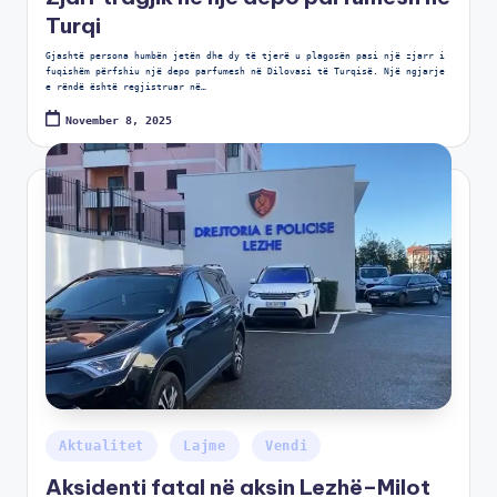
Turqi
Gjashtë persona humbën jetën dhe dy të tjerë u plagosën pasi një zjarr i
fuqishëm përfshiu një depo parfumesh në Dilovasi të Turqisë. Një ngjarje
e rëndë është regjistruar në…
November 8, 2025
Aktualitet
Lajme
Vendi
Aksidenti fatal në aksin Lezhë–Milot