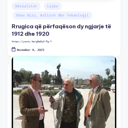
Aktualitet
Lajme
Show Bizz, Kulturë dhe Teknologji
Rrugica që përfaqëson dy ngjarje të
1912 dhe 1920
https://youtu.be/g8q0y3-Pg-Y
November 8, 2025