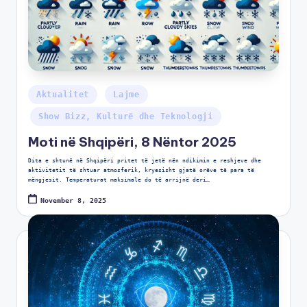
Aktualitet
Lajme
Show Bizz, Kulturë dhe Teknologji
Moti në Shqipëri, 8 Nëntor 2025
Dita e shtunë në Shqipëri pritet të jetë nën ndikimin e reshjeve dhe
aktivitetit të shtuar atmosferik, kryesisht gjatë orëve të para të
mëngjesit. Temperaturat maksimale do të arrijnë deri…
November 8, 2025