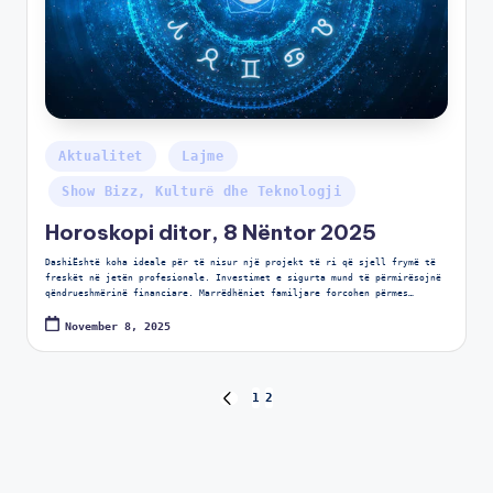
Aktualitet
Lajme
Show Bizz, Kulturë dhe Teknologji
Horoskopi ditor, 8 Nëntor 2025
DashiËshtë koha ideale për të nisur një projekt të ri që sjell frymë të
freskët në jetën profesionale. Investimet e sigurta mund të përmirësojnë
qëndrueshmërinë financiare. Marrëdhëniet familjare forcohen përmes…
November 8, 2025
1
2