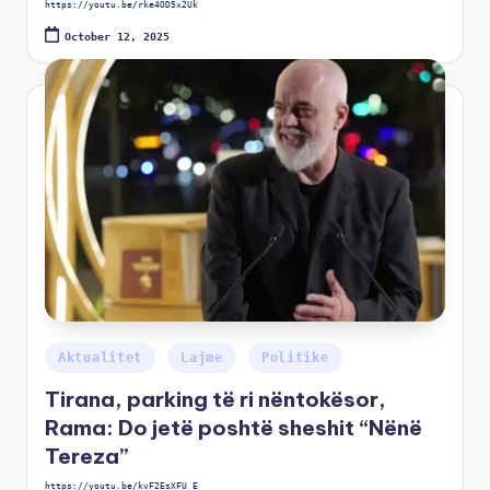
https://youtu.be/rke4OD5x2Uk
October 12, 2025
Aktualitet
Lajme
Politike
Tirana, parking të ri nëntokësor,
Rama: Do jetë poshtë sheshit “Nënë
Tereza”
https://youtu.be/kvF2EsXFU_E