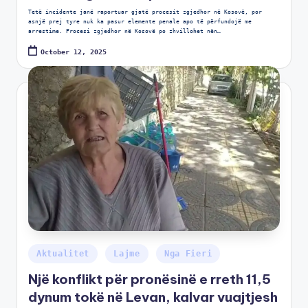
Tetë incidente janë raportuar gjatë procesit zgjedhor në Kosovë, por
asnjë prej tyre nuk ka pasur elemente penale apo të përfundojë me
arrestime. Procesi zgjedhor në Kosovë po zhvillohet nën…
October 12, 2025
Aktualitet
Lajme
Nga Fieri
Një konflikt për pronësinë e rreth 11,5
dynum tokë në Levan, kalvar vuajtjesh