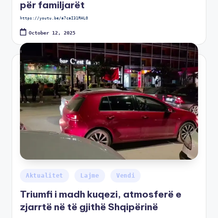
për familjarët
https://youtu.be/a7caI31RHL0
October 12, 2025
Aktualitet
Lajme
Vendi
Triumfi i madh kuqezi, atmosferë e
zjarrtë në të gjithë Shqipërinë