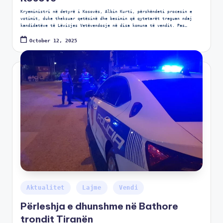
Kryeministri në detyrë i Kosovës, Albin Kurti, përshëndeti procesin e
votimit, duke theksuar qetësinë dhe besimin që qytetarët treguan ndaj
kandidatëve të Lëvizjes Vetëvendosje në disa komuna të vendit. Pas…
October 12, 2025
Aktualitet
Lajme
Vendi
Përleshja e dhunshme në Bathore
trondit Tiranën