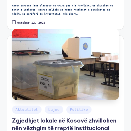
Katër persona janë plagosur me thika pas një konflikti të dhunshëm në
zonën e Bathores, ndërsa policia po heton rrethanat e përplasjes që
ndodhi në periferi të kryeqytetit. Një sherr…
October 12, 2025
Aktualitet
Lajme
Politike
Zgjedhjet lokale në Kosovë zhvillohen
nën vëzhgim të rreptë institucional