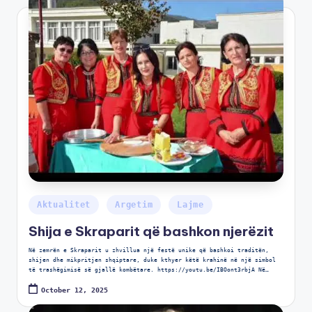
Aktualitet
Argetim
Lajme
Shija e Skraparit që bashkon njerëzit
Në zemrën e Skraparit u zhvillua një festë unike që bashkoi traditën,
shijen dhe mikpritjen shqiptare, duke kthyer këtë krahinë në një simbol
të trashëgimisë së gjallë kombëtare. https://youtu.be/IBOont3rbjA Në…
October 12, 2025