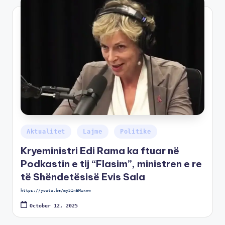
Aktualitet
Lajme
Politike
Kryeministri Edi Rama ka ftuar në
Podkastin e tij “Flasim”, ministren e re
të Shëndetësisë Evis Sala
https://youtu.be/my5InEMwxnw
October 12, 2025