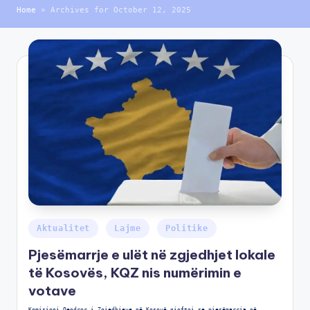
Home
»
Archives for October 12, 2025
Aktualitet
Lajme
Politike
Pjesëmarrje e ulët në zgjedhjet lokale
të Kosovës, KQZ nis numërimin e
votave
Komisioni Qendror i Zgjedhjeve në Kosovë njoftoi se pjesëmarrja në