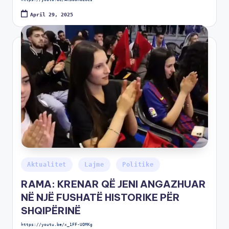
April 29, 2025
Aktualitet
Lajme
Politike
RAMA: KRENAR QË JENI ANGAZHUAR
NË NJË FUSHATË HISTORIKE PËR
SHQIPËRINË
https://youtu.be/x_1FF-UOMKg