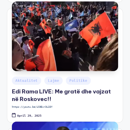
Aktualitet
Lajme
Politike
Edi Rama LIVE: Me gratë dhe vajzat
në Roskovec!!
https://youtu.be/iC8Exr3L33Y
April 29, 2025