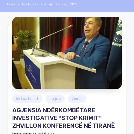
Home
»
Archives for April 29, 2025
Aktualitet
Lajme
Vendi
AGJENSIA NDËRKOMBËTARE
INVESTIGATIVE “STOP KRIMIT”
ZHVILLON KONFERENCË NË TIRANË
https://youtu.be/AH3bdh6LGeI