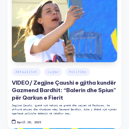
Aktualitet
Lajme
Politike
VIDEO/ Zegjine Çaushi e gjitha kundër
Gazmend Bardhit: “Balerin dhe Spiun”
për Qarkun e Fierit
Zegjine Çaushi, gjatë një takimi me gratë dhe vajzat në Roskovec, ka
shfryrë akuzat dhe thumbime ndaj Gazmend Bardhit, duke i dhënë një tjetër
ngarkesë politike debatit të ndodhur mes…
April 29, 2025