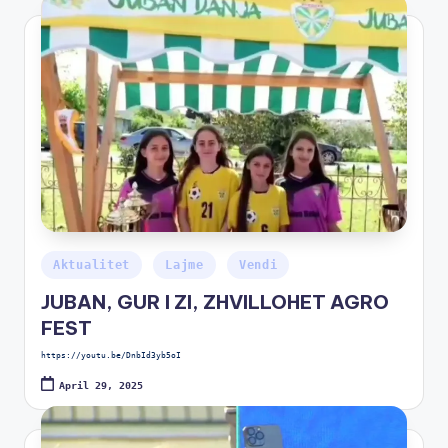
Aktualitet
Lajme
Vendi
JUBAN, GUR I ZI, ZHVILLOHET AGRO
FEST
https://youtu.be/DnbId3yb5oI
April 29, 2025