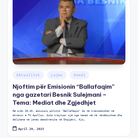
Aktualitet
Lajme
Vendi
Njoftim për Emisionin “Ballafaqim”
nga gazetari Besnik Sulejmani –
Tema: Mediat dhe Zgjedhjet
Në orën 20:45, emisioni politik "Ballafaqim" do të transmetohet në
ekranin e TV Apollon, duke trajtuar një nga temat më të rëndësishme dhe
delikate të jetës demokratike në Shqipëri. Kjo…
April 29, 2025