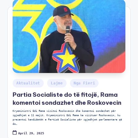
Aktualitet
Lajme
Nga Fieri
Partia Socialiste do të fitojë, Rama
komentoi sondazhet dhe Roskovecin
Kryeministri Edi Rama vizitoi Roskovecin dhe komentoi sondazhet për
zgjedhjet e 11 majit. Kryeministri Edi Rama ka vizituar Roskovecin, ku
prezantoi kandidatët e Partisë Socialiste për zgjedhjet parlamentare që
do…
April 29, 2025