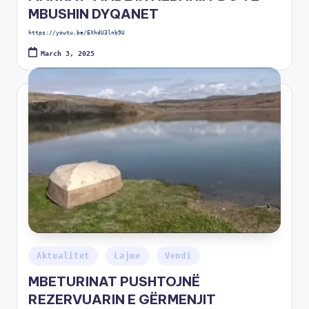
MBUSHIN DYQANET
https://youtu.be/EXhdU3lnb9U
March 3, 2025
Aktualitet
Lajme
Vendi
MBETURINAT PUSHTOJNË
REZERVUARIN E GËRMENJIT