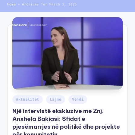
Home
»
Archives for March 3, 2025
Aktualitet
Lajme
Vendi
Një intervistë ekskluzive me Znj.
Anxhela Bakiasi: Sfidat e
pjesëmarrjes në politikë dhe projekte
për komunitetin