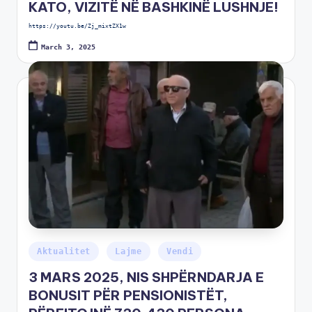
KATO, VIZITË NË BASHKINË LUSHNJE!
https://youtu.be/Zj_mixtZX1w
March 3, 2025
Aktualitet
Lajme
Vendi
3 MARS 2025, NIS SHPËRNDARJA E
BONUSIT PËR PENSIONISTËT,