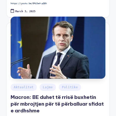
https://youtu.be/OMiSe4-pQ8k
March 3, 2025
Aktualitet
Lajme
Politike
Macron: BE duhet të rrisë buxhetin
për mbrojtjen për të përballuar sfidat
e ardhshme