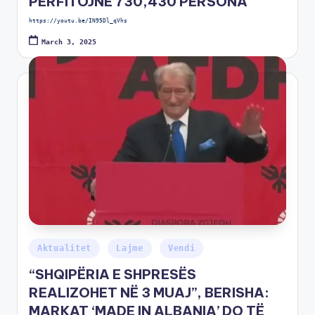
PËRFITOJNË 730,430 PERSONA
https://youtu.be/IN95Dl_qVhs
March 3, 2025
Aktualitet
Lajme
Vendi
“SHQIPËRIA E SHPRESËS
REALIZOHET NË 3 MUAJ”, BERISHA:
MARKAT ‘MADE IN ALBANIA’ DO TË