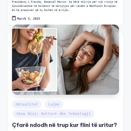
Presidenti i Francës, Emmanuel Macron, ka bërë thirrje për një rritje të
konsiderueshme të buxhetit të mbrojtjes për vendet e Bashkimit Evropian.
Ai ka propozuar që ky buxhet të arrijë…
March 3, 2025
Aktualitet
Lajme
Show Bizz, Kulturë dhe Teknologji
Çfarë ndodh në trup kur flini të uritur?