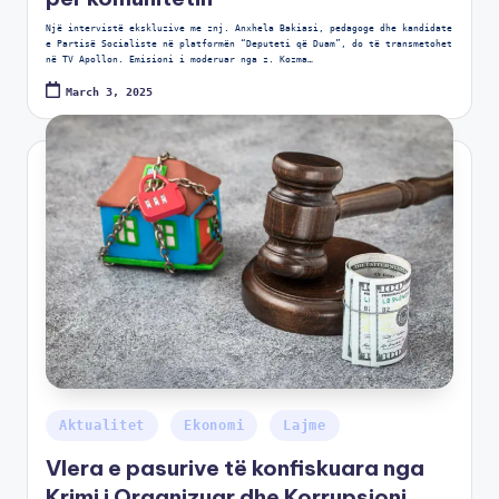
Një intervistë ekskluzive me znj. Anxhela Bakiasi, pedagoge dhe kandidate
e Partisë Socialiste në platformën “Deputeti që Duam”, do të transmetohet
në TV Apollon. Emisioni i moderuar nga z. Kozma…
March 3, 2025
Aktualitet
Ekonomi
Lajme
Vlera e pasurive të konfiskuara nga
Krimi i Organizuar dhe Korrupsioni,