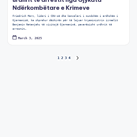
Ndërkombëtare e Krimeve
Friedrich Merz, lideri i CDU-së dhe kancelari i mundshëm i ardhshëm i
Gjermanisë, ka shprehur dëshirën për të lejuar kryeministrin izraelit
Benjamin Netanjahu të vizitojë Gjermaninë, pavarësisht urdhrit të
arrestit…
March 3, 2025
1
2
3
4