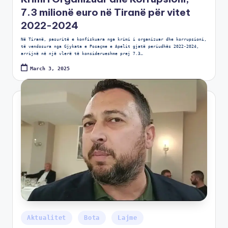
7.3 milionë euro në Tiranë për vitet
2022-2024
Në Tiranë, pasuritë e konfiskuara nga krimi i organizuar dhe korrupsioni,
të vendosura nga Gjykata e Posaçme e Apelit gjatë periudhës 2022-2024,
arrijnë në një vlerë të konsiderueshme prej 7.3…
March 3, 2025
Aktualitet
Bota
Lajme