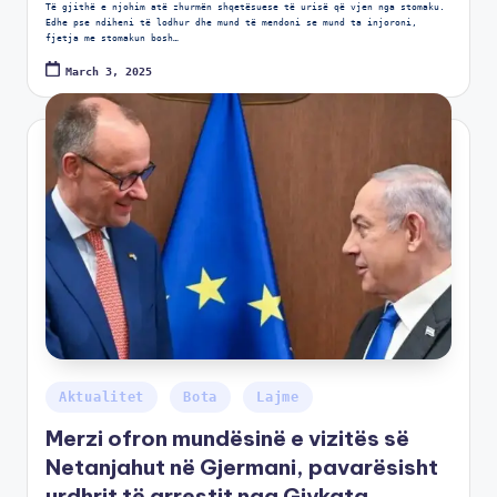
Të gjithë e njohim atë zhurmën shqetësuese të urisë që vjen nga stomaku.
Edhe pse ndiheni të lodhur dhe mund të mendoni se mund ta injoroni,
fjetja me stomakun bosh…
March 3, 2025
Aktualitet
Bota
Lajme
Merzi ofron mundësinë e vizitës së
Netanjahut në Gjermani, pavarësisht
urdhrit të arrestit nga Gjykata