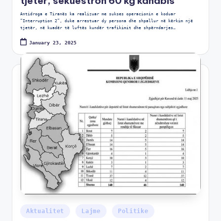
tjetër, sekuestron 60 kg kanabis
Antidroga e Tiranës ka realizuar me sukses operacionin e koduar
“Interruption 2”, duke arrestuar dy persona dhe shpallur në kërkim një
tjetër, në kuadër të luftës kundër trafikimit dhe shpërndarjes…
January 23, 2025
Aktualitet
Lajme
Politike