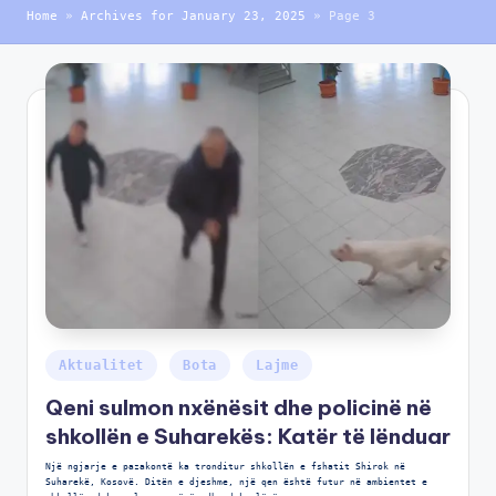
Home
»
Archives for January 23, 2025
»
Page 3
Aktualitet
Bota
Lajme
Qeni sulmon nxënësit dhe policinë në
shkollën e Suharekës: Katër të lënduar
Një ngjarje e pazakontë ka tronditur shkollën e fshatit Shirok në
Suharekë, Kosovë. Ditën e djeshme, një qen është futur në ambientet e