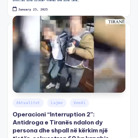
shkollës duke sulmuar nxënës dhe duke lënë…
January 23, 2025
Aktualitet
Lajme
Vendi
Operacioni “Interruption 2”:
Antidroga e Tiranës ndalon dy
persona dhe shpall në kërkim një