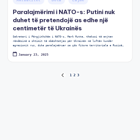
Aktualitet
Bota
Lajme
Paralajmërimi i NATO-s: Putini nuk
duhet të pretendojë as edhe një
centimetër të Ukrainës
Sekretari i Përgjithshëm i NATO-s, Mark Rutte, theksoi të enjten
rëndësinë e shtimit të mbështetjes për Ukrainën në luftën kundër
agresionit rus, duke paralajmëruar se çdo fitore territoriale e Rusisë…
January 23, 2025
1
2
3