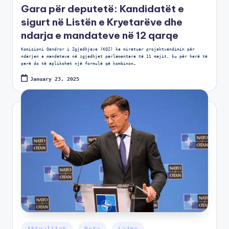
Gara për deputetë: Kandidatët e
sigurt në Listën e Kryetarëve dhe
ndarja e mandateve në 12 qarqe
Komisioni Qendror i Zgjedhjeve (KQZ) ka miratuar projektvendimin për
ndarjen e mandateve në zgjedhjet parlamentare të 11 majit, ku për herë të
parë do të aplikohet një formulë që kombinon…
January 23, 2025