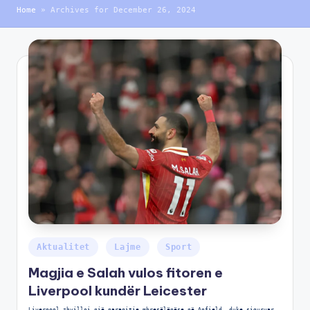
Home
»
Archives for December 26, 2024
Aktualitet
Lajme
Sport
Magjia e Salah vulos fitoren e
Liverpool kundër Leicester
Liverpool zhvilloi një paraqitje mbresëlënëse në Anfield, duke siguruar