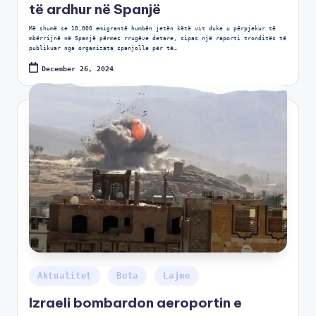
të ardhur në Spanjë
Më shumë se 10,000 emigrantë humbën jetën këtë vit duke u përpjekur të
mbërrijnë në Spanjë përmes rrugëve detare, sipas një raporti tronditës të
publikuar nga organizata spanjolle për të…
December 26, 2024
Aktualitet
Bota
Lajme
Izraeli bombardon aeroportin e