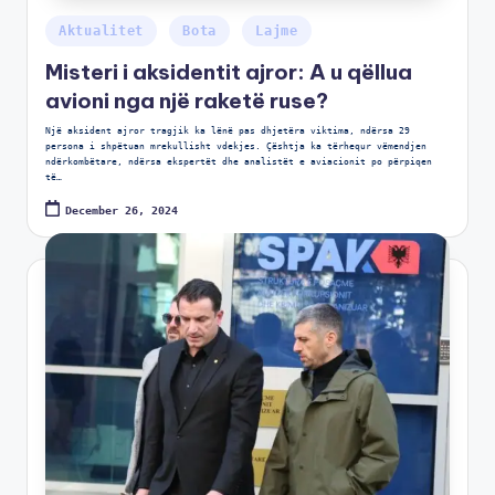
Aktualitet
Bota
Lajme
Misteri i aksidentit ajror: A u qëllua
avioni nga një raketë ruse?
Një aksident ajror tragjik ka lënë pas dhjetëra viktima, ndërsa 29
persona i shpëtuan mrekullisht vdekjes. Çështja ka tërhequr vëmendjen
ndërkombëtare, ndërsa ekspertët dhe analistët e aviacionit po përpiqen
të…
December 26, 2024