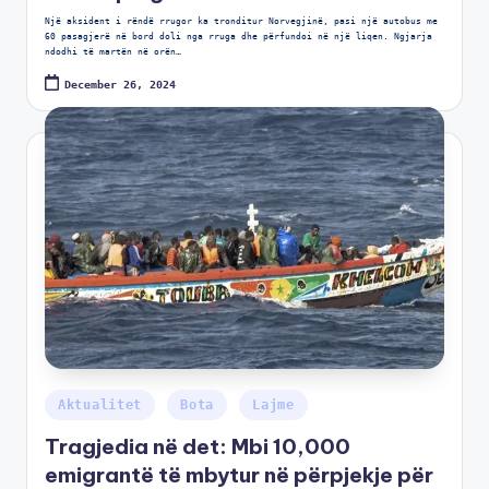
Një aksident i rëndë rrugor ka tronditur Norvegjinë, pasi një autobus me
60 pasagjerë në bord doli nga rruga dhe përfundoi në një liqen. Ngjarja
ndodhi të martën në orën…
December 26, 2024
Aktualitet
Bota
Lajme
Tragjedia në det: Mbi 10,000
emigrantë të mbytur në përpjekje për