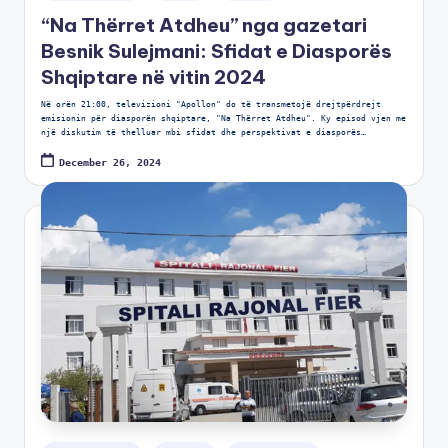
“Na Thërret Atdheu” nga gazetari
Besnik Sulejmani: Sfidat e Diasporës
Shqiptare në vitin 2024
Në orën 21:00, televizioni "Apollon" do të transmetojë drejtpërdrejt
emisionin për diasporën shqiptare, "Na Thërret Atdheu". Ky episod vjen me
një diskutim të thelluar mbi sfidat dhe perspektivat e diasporës…
December 26, 2024