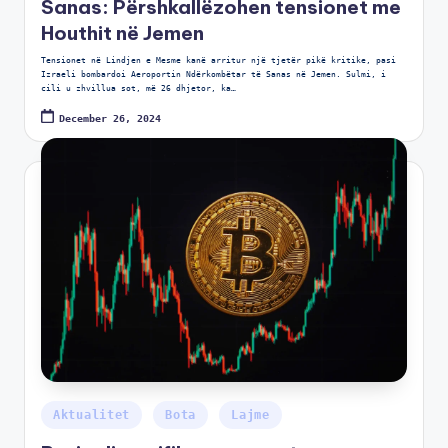
Sanas: Përshkallëzohen tensionet me
Houthit në Jemen
Tensionet në Lindjen e Mesme kanë arritur një tjetër pikë kritike, pasi
Izraeli bombardoi Aeroportin Ndërkombëtar të Sanas në Jemen. Sulmi, i
cili u zhvillua sot, më 26 dhjetor, ka…
December 26, 2024
Aktualitet
Bota
Lajme