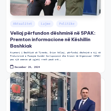
Aktualitet
Lajme
Politike
Veliaj përfundon dëshminë në SPAK:
Premton informacione në Këshillin
Bashkiak
Kryetari i Bashkisë së Tiranës, Erion Veliaj, përfundoi dëshminë e tij në
Prokurorinë e Posaçme Kundër Korrupsionit dhe Krimit të Organizuar (SPAK)
pas një seance që zgjati rreth pesë orë.…
December 26, 2024