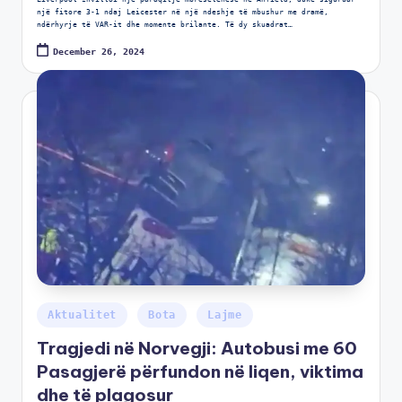
një fitore 3-1 ndaj Leicester në një ndeshje të mbushur me dramë,
ndërhyrje të VAR-it dhe momente brilante. Të dy skuadrat…
December 26, 2024
Aktualitet
Bota
Lajme
Tragjedi në Norvegji: Autobusi me 60
Pasagjerë përfundon në liqen, viktima
dhe të plagosur