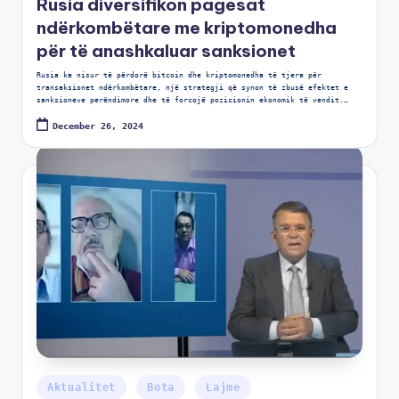
Rusia diversifikon pagesat
ndërkombëtare me kriptomonedha
për të anashkaluar sanksionet
Rusia ka nisur të përdorë bitcoin dhe kriptomonedha të tjera për
transaksionet ndërkombëtare, një strategji që synon të zbusë efektet e
sanksioneve perëndimore dhe të forcojë pozicionin ekonomik të vendit.…
December 26, 2024
Aktualitet
Bota
Lajme