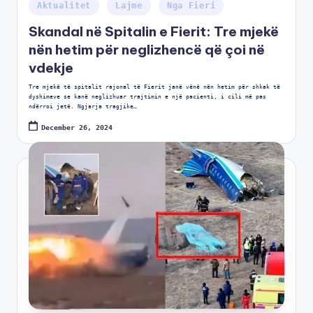
Aktualitet
Lajme
Nga Fieri
Skandal në Spitalin e Fierit: Tre mjekë
nën hetim për neglizhencë që çoi në
vdekje
Tre mjekë të spitalit rajonal të Fierit janë vënë nën hetim për shkak të
dyshimeve se kanë neglizhuar trajtimin e një pacienti, i cili më pas
ndërroi jetë. Ngjarja tragjike…
December 26, 2024