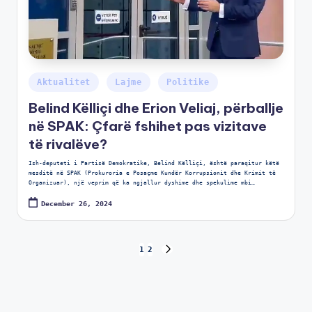
Aktualitet
Lajme
Politike
Belind Këlliçi dhe Erion Veliaj, përballje
në SPAK: Çfarë fshihet pas vizitave
të rivalëve?
Ish-deputeti i Partisë Demokratike, Belind Këlliçi, është paraqitur këtë
mesditë në SPAK (Prokuroria e Posaçme Kundër Korrupsionit dhe Krimit të
Organizuar), një veprim që ka ngjallur dyshime dhe spekulime mbi…
December 26, 2024
1
2