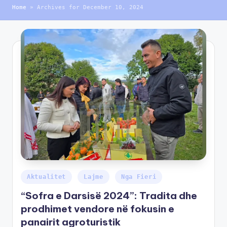
Home
»
Archives for December 10, 2024
Aktualitet
Lajme
Nga Fieri
“Sofra e Darsisë 2024”: Tradita dhe
prodhimet vendore në fokusin e
panairit agroturistik