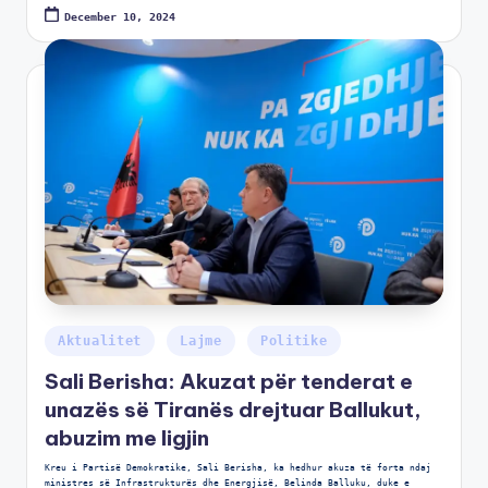
December 10, 2024
Aktualitet
Lajme
Politike
Sali Berisha: Akuzat për tenderat e
unazës së Tiranës drejtuar Ballukut,
abuzim me ligjin
Kreu i Partisë Demokratike, Sali Berisha, ka hedhur akuza të forta ndaj
ministres së Infrastrukturës dhe Energjisë, Belinda Balluku, duke e