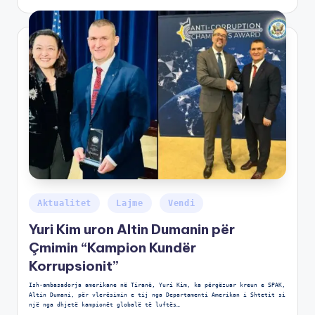
Aktualitet
Lajme
Vendi
Yuri Kim uron Altin Dumanin për
Çmimin “Kampion Kundër
Korrupsionit”
Ish-ambasadorja amerikane në Tiranë, Yuri Kim, ka përgëzuar kreun e SPAK,
Altin Dumani, për vlerësimin e tij nga Departamenti Amerikan i Shtetit si
një nga dhjetë kampionët globalë të luftës…