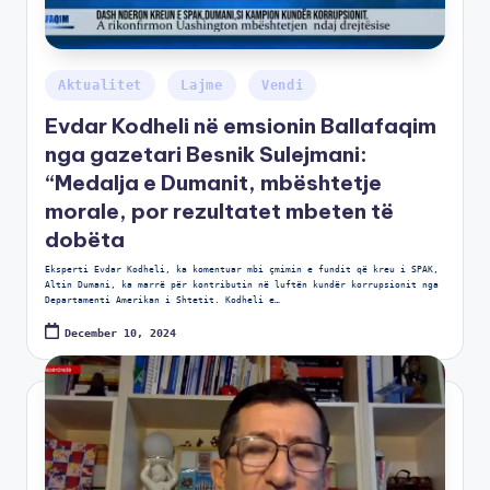
Aktualitet
Lajme
Vendi
Evdar Kodheli në emsionin Ballafaqim
nga gazetari Besnik Sulejmani:
“Medalja e Dumanit, mbështetje
morale, por rezultatet mbeten të
dobëta
Eksperti Evdar Kodheli, ka komentuar mbi çmimin e fundit që kreu i SPAK,
Altin Dumani, ka marrë për kontributin në luftën kundër korrupsionit nga
Departamenti Amerikan i Shtetit. Kodheli e…
December 10, 2024