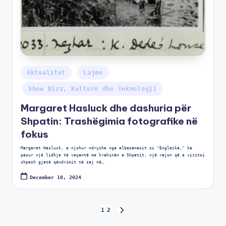
Aktualitet
Lajme
Show Bizz, Kulturë dhe Teknologji
Margaret Hasluck dhe dashuria për
Shpatin: Trashëgimia fotografike në
fokus
Margaret Hasluck, e njohur ndryshe nga elbasanasit si "Englezka," ka
pasur një lidhje të veçantë me krahinën e Shpatit, një rajon që e vizitoi
shpesh gjatë qëndrimit të saj në…
December 10, 2024
1
2