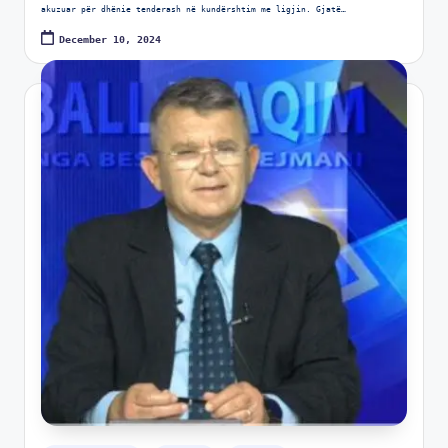
akuzuar për dhënie tenderash në kundërshtim me ligjin. Gjatë…
December 10, 2024