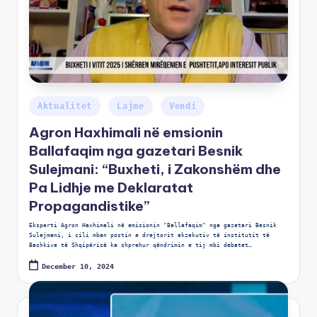
Aktualitet
Lajme
Vendi
Agron Haxhimali në emsionin
Ballafaqim nga gazetari Besnik
Sulejmani: “Buxheti, i Zakonshëm dhe
Pa Lidhje me Deklaratat
Propagandistike”
Eksperti Agron Haxhimali në emisionin "Ballafaqim" nga gazetari Besnik
Sulejmani, i cili mban postin e drejtorit ekzekutiv të institutit të
Bashkive të Shqipërisë ka shprehur qëndrimin e tij mbi debatet…
December 10, 2024