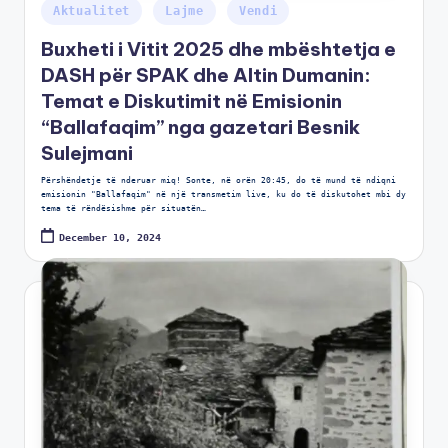
Aktualitet
Lajme
Vendi
Buxheti i Vitit 2025 dhe mbështetja e
DASH për SPAK dhe Altin Dumanin:
Temat e Diskutimit në Emisionin
“Ballafaqim” nga gazetari Besnik
Sulejmani
Përshëndetje të nderuar miq! Sonte, në orën 20:45, do të mund të ndiqni
emisionin "Ballafaqim" në një transmetim live, ku do të diskutohet mbi dy
tema të rëndësishme për situatën…
December 10, 2024