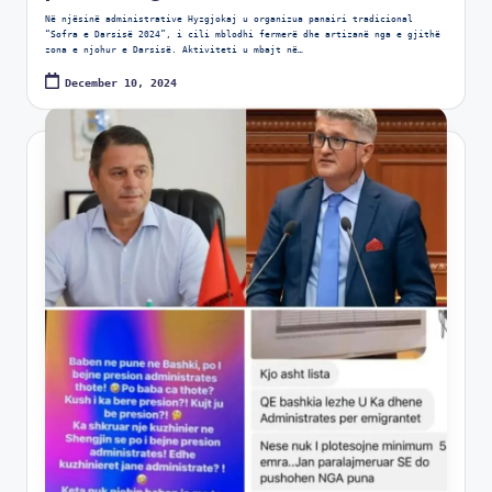
Në njësinë administrative Hyzgjokaj u organizua panairi tradicional
“Sofra e Darsisë 2024”, i cili mblodhi fermerë dhe artizanë nga e gjithë
zona e njohur e Darsisë. Aktiviteti u mbajt në…
December 10, 2024