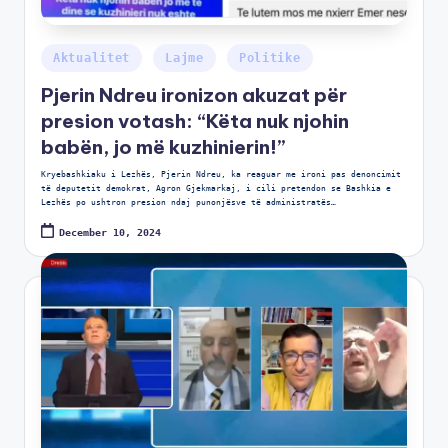
Aktualitet
Lajme
Politike
Pjerin Ndreu ironizon akuzat për
presion votash: “Këta nuk njohin
babën, jo më kuzhinierin!”
Kryebashkiaku i Lezhës, Pjerin Ndreu, ka reaguar me ironi pas denoncimit
të deputetit demokrat, Agron Gjekmarkaj, i cili pretendon se Bashkia e
Lezhës po ushtron presion ndaj punonjësve të administratës…
December 10, 2024