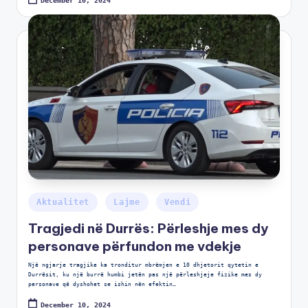
December 10, 2024
Aktualitet
Lajme
Vendi
Tragjedi në Durrës: Përleshje mes dy
personave përfundon me vdekje
Një ngjarje tragjike ka tronditur mbrëmjen e 10 dhjetorit qytetin e
Durrësit, ku një burrë humbi jetën pas një përleshjeje fizike mes dy
personave që dyshohet se ishin nën efektin…
December 10, 2024