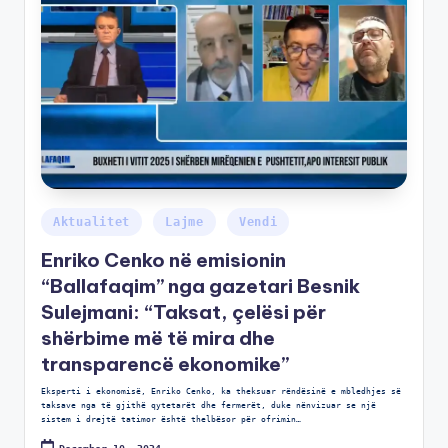
Aktualitet
Lajme
Vendi
Enriko Cenko në emisionin
“Ballafaqim” nga gazetari Besnik
Sulejmani: “Taksat, çelësi për
shërbime më të mira dhe
transparencë ekonomike”
Eksperti i ekonomisë, Enriko Cenko, ka theksuar rëndësinë e mbledhjes së
taksave nga të gjithë qytetarët dhe fermerët, duke nënvizuar se një
sistem i drejtë tatimor është thelbësor për ofrimin…