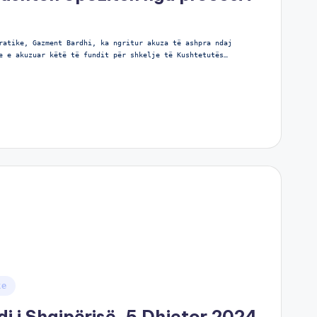
ratike, Gazment Bardhi, ka ngritur akuza të ashpra ndaj
e e akuzuar këtë të fundit për shkelje të Kushtetutës…
ke
di i Shqipërisë, 5 Dhjetor 2024