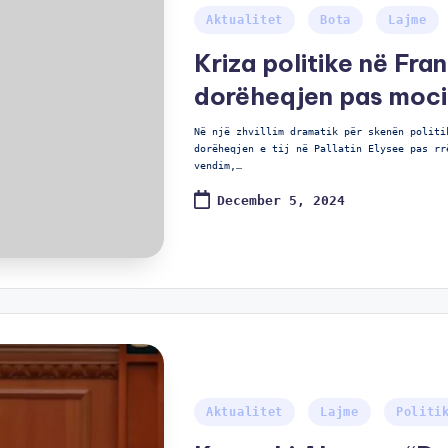
Aktualitet
Bota
Lajme
Kriza politike në Fran
dorëheqjen pas mocio
Në një zhvillim dramatik për skenën politi
dorëheqjen e tij në Pallatin Elysee pas rr
vendim,…
December 5, 2024
Aktualitet
Lajme
Politi