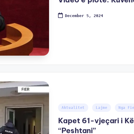
December 5, 2024
Aktualitet
Lajme
Nga Fi
Kapet 61-vjeçari i K
“Peshtani”