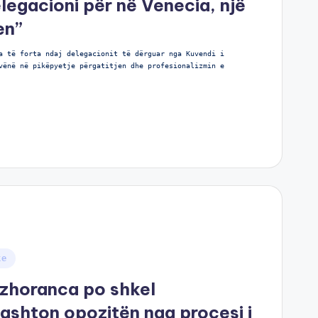
legacioni për në Venecia, një
en”
a të forta ndaj delegacionit të dërguar nga Kuvendi i
vënë në pikëpyetje përgatitjen dhe profesionalizmin e
ke
azhoranca po shkel
ashton opozitën nga procesi i