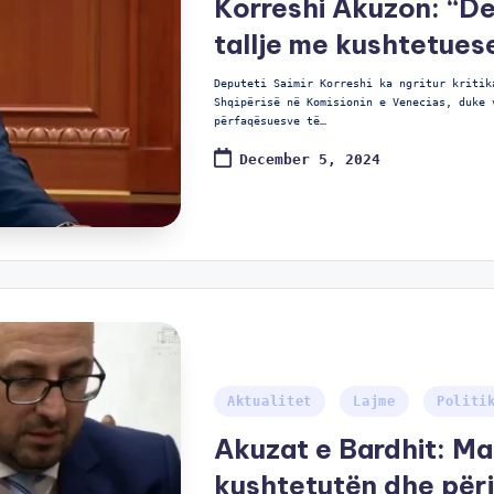
Korreshi Akuzon: “De
tallje me kushtetues
Deputeti Saimir Korreshi ka ngritur kritik
Shqipërisë në Komisionin e Venecias, duke 
përfaqësuesve të…
December 5, 2024
Aktualitet
Lajme
Politi
Akuzat e Bardhit: M
kushtetutën dhe përj