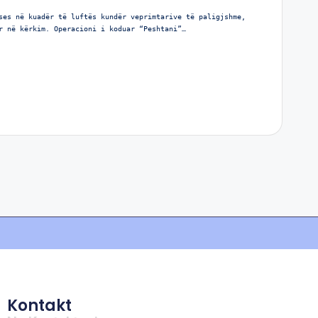
ses në kuadër të luftës kundër veprimtarive të paligjshme,
r në kërkim. Operacioni i koduar “Peshtani”…
Kontakt