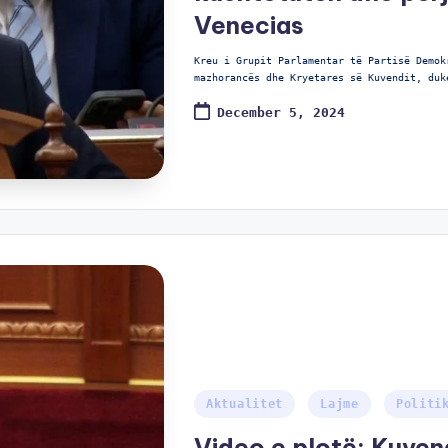
Venecias
Kreu i Grupit Parlamentar të Partisë Demok
mazhorancës dhe Kryetares së Kuvendit, duk
December 5, 2024
Aktualitet
Lajme
Politi
Video e plotë: Kuven