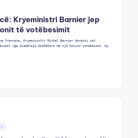
cë: Kryeministri Barnier jep
nit të votëbesimit
ke franceze, Kryeministri Michel Barnier dorëzoi sot
ëzimit nga Asambleja Kombëtare me një mocion votëbesimi. Ky
ke