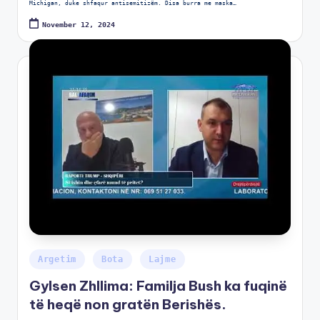
Michigan, duke shfaqur antisemitizëm. Disa burra me maska…
November 12, 2024
Argetim
Bota
Lajme
Gylsen Zhllima: Familja Bush ka fuqinë
të heqë non gratën Berishës.