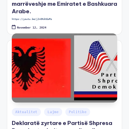
marrëveshje me Emiratet e Bashkuara
Arabe.
https://youtu.be/j2nOKdtEoRs
November 12, 2024
Aktualitet
Lajme
Politike
Deklaratë zyrtare e Partisë Shpresa