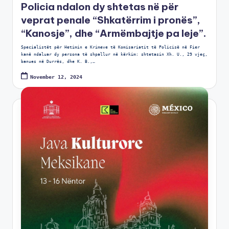
Policia ndalon dy shtetas në për
veprat penale “Shkatërrim i pronës”,
“Kanosje”, dhe “Armëmbajtje pa leje”.
Specialistët për Hetimin e Krimeve të Komisariatit të Policisë në Fier
kanë ndaluar dy persona të shpallur në kërkim: shtetasin Xh. U., 29 vjeç,
banues në Durrës, dhe K. B.,…
November 12, 2024