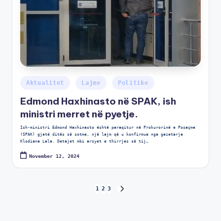
Aktualitet
Lajme
Politike
Edmond Haxhinasto në SPAK, ish
ministri merret në pyetje.
Ish-ministri Edmond Haxhinasto është paraqitur në Prokurorinë e Posaçme
(SPAK) gjatë ditës së sotme, një lajm që u konfirmua nga gazetarja
Klodiana Lala. Detajet mbi arsyet e thirrjes së tij…
November 12, 2024
1
2
3