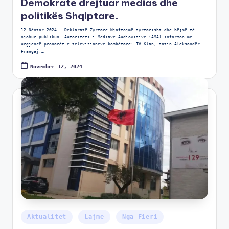
Demokrate drejtuar medias dhe
politikës Shqiptare.
12 Nëntor 2024 - Deklaratë Zyrtare Njoftojmë zyrtarisht dhe bëjmë të
njohur publikun. Autoriteti i Mediave Audiovizive (AMA) informon me
urgjencë pronarët e televizioneve kombëtare: TV Klan, zotin Aleksandër
Frangaj;…
November 12, 2024
Aktualitet
Lajme
Nga Fieri