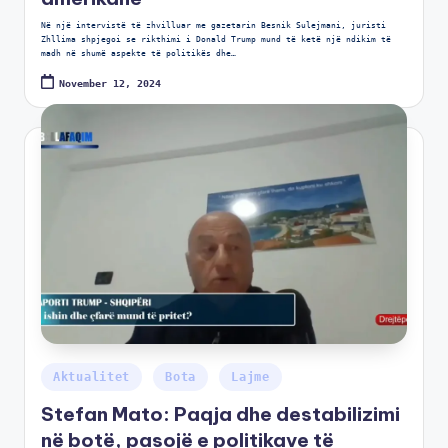
Në një intervistë të zhvilluar me gazetarin Besnik Sulejmani, juristi
Zhllima shpjegoi se rikthimi i Donald Trump mund të ketë një ndikim të
madh në shumë aspekte të politikës dhe…
November 12, 2024
Aktualitet
Bota
Lajme
Stefan Mato: Paqja dhe destabilizimi
në botë, pasojë e politikave të