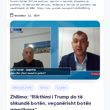
Juristi Gylsen Zhllima analizoi raportin e opozitës shqiptare me
pushtetin në Amerikë dhe nënvizoi rëndësinë e marrjes së pushtetit nga
republikanët në SHBA. https://www.youtube.com/watch?v=hkNnVDUJL1g
November 12, 2024
Aktualitet
Bota
Lajme
Zhllima: “Rikthimi i Trump do të
shkundë botën, veçanërisht botën
amerikane”