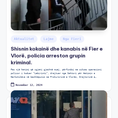
Aktualitet
Lajme
Nga Fieri
Shisnin kokainë dhe kanabis në Fier e
Vlorë, policia arreston grupin
kriminal.
Pas një hetimi që zgjati gjashtë muaj, përfundoi me sukses operacioni
policor i koduar “Labirinti”, drejtuar nga Sektori për Hetimin e
Narkotikëve në bashkëpunim me Prokurorinë e Vlorës, Drejtorinë e…
November 12, 2024