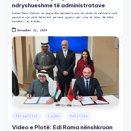
ndryshueshme të administratave
Stefan Mato thekson se paqja dhe destabilizimi në vende të caktuara janë
pasojë e një sërë faktorësh që kanë zgjatur për vite të tëra. Në këtë
kontekst, ai e sheh…
November 12, 2024
Aktualitet
Lajme
Politike
Video e Plotë: Edi Rama nënshkruan