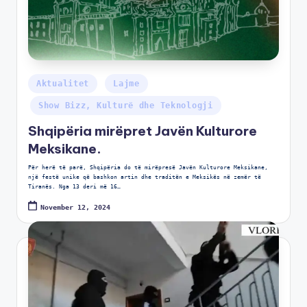
Aktualitet
Lajme
Show Bizz, Kulturë dhe Teknologji
Shqipëria mirëpret Javën Kulturore
Meksikane.
Për herë të parë, Shqipëria do të mirëpresë Javën Kulturore Meksikane,
një festë unike që bashkon artin dhe traditën e Meksikës në zemër të
Tiranës. Nga 13 deri më 16…
November 12, 2024