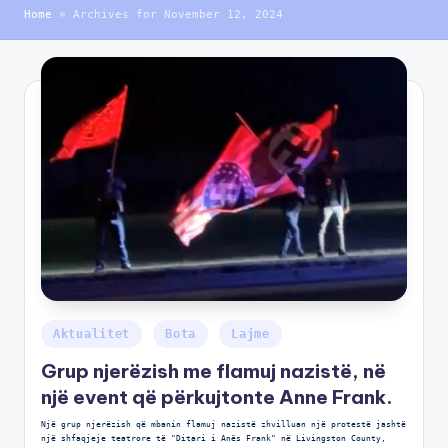
Home
»
Archives for November 12, 2024
Aktualitet
Bota
Lajme
Grup njerëzish me flamuj nazistë, në
një event që përkujtonte Anne Frank.
Një grup njerëzish që mbanin flamuj nazistë zhvilluan një protestë jashtë
një shfaqjeje teatrore të "Ditari i Anës Frank" në Livingston County,