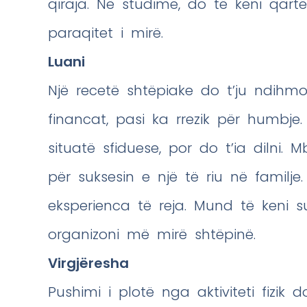
qiraja. Në studime, do të keni qartë
paraqitet i mirë.
Luani
Një recetë shtëpiake do t’ju ndihmo
financat, pasi ka rrezik për humbj
situatë sfiduese, por do t’ia dilni.
për suksesin e një të riu në familje
eksperienca të reja. Mund të keni 
organizoni më mirë shtëpinë.
Virgjëresha
Pushimi i plotë nga aktiviteti fizik 