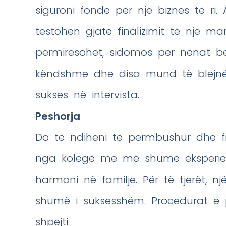
siguroni fonde për një biznes të ri.
testohen gjatë finalizimit të një marr
përmirësohet, sidomos për nënat b
këndshme dhe disa mund të blejnë 
sukses në intervista.
Peshorja
Do të ndiheni të përmbushur dhe fin
nga kolegë me më shumë eksperienc
harmoni në familje. Për të tjerët, 
shumë i suksesshëm. Procedurat e p
shpejti.