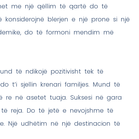
met me një qëllim të qartë do të
 konsiderojnë blerjen e një prone si një
ademike, do të formoni mendim më
und të ndikojë pozitivisht tek të
o t’i sjellin krenari familjes. Mund të
ë re në asetet tuaja. Suksesi në gara
ë reja. Do të jetë e nevojshme të
e. Një udhëtim në një destinacion të