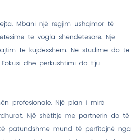
ejta. Mbani një regjim ushqimor të
tësime të vogla shëndetësore. Një
trajtim të kujdesshëm. Në studime do të
 Fokusi dhe përkushtimi do t’ju
ën profesionale. Një plan i mirë
dhurat. Një shëtitje me partnerin do të
e të patundshme mund të përfitojnë nga