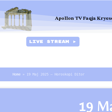
Apollon TV Faqja Kryes
Live Stream ►
Home
»
19 Maj 2025 – Horoskopi Ditor
19 Ma