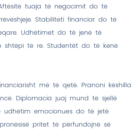
 Aftësitë tuaja të negocimit do të
ëveshjeje. Stabiliteti financiar do të
eqare. Udhëtimet do të jenë të
shtëpi të re. Studentët do të kenë
anciarisht më të qetë. Pranoni këshilla
ë. Diplomacia juaj mund të sjellë
një udhëtim emocionues do të jetë
ronësisë pritet të përfundojnë së