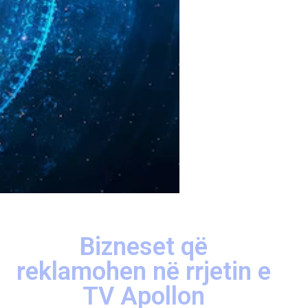
Bizneset që
reklamohen në rrjetin e
TV Apollon