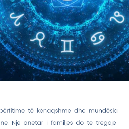
n përfitime të kënaqshme dhe mundësia
anë. Një anëtar i familjes do të tregojë