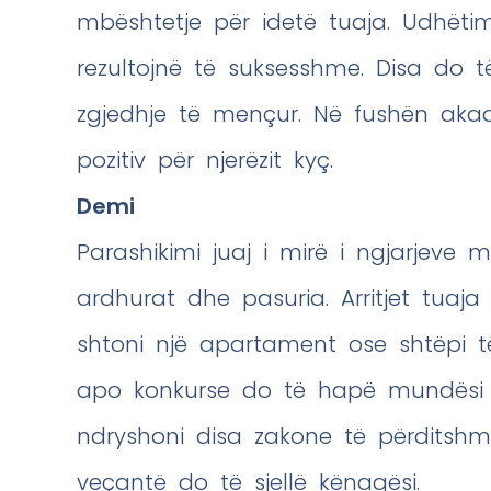
mbështetje për idetë tuaja. Udhëti
rezultojnë të suksesshme. Disa do të
zgjedhje të mençur. Në fushën ak
pozitiv për njerëzit kyç.
Demi
Parashikimi juaj i mirë i ngjarjeve m
ardhurat dhe pasuria. Arritjet tuaja d
shtoni një apartament ose shtëpi t
apo konkurse do të hapë mundësi t
ndryshoni disa zakone të përditshm
veçantë do të sjellë kënaqësi.