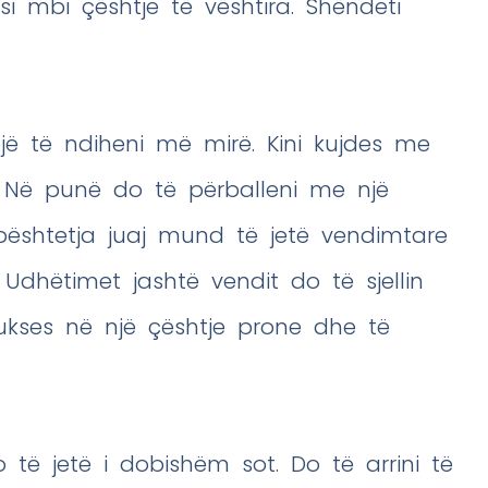
si mbi çështje të vështira. Shëndeti
jë të ndiheni më mirë. Kini kujdes me
e. Në punë do të përballeni me një
 Mbështetja juaj mund të jetë vendimtare
. Udhëtimet jashtë vendit do të sjellin
sukses në një çështje prone dhe të
do të jetë i dobishëm sot. Do të arrini të