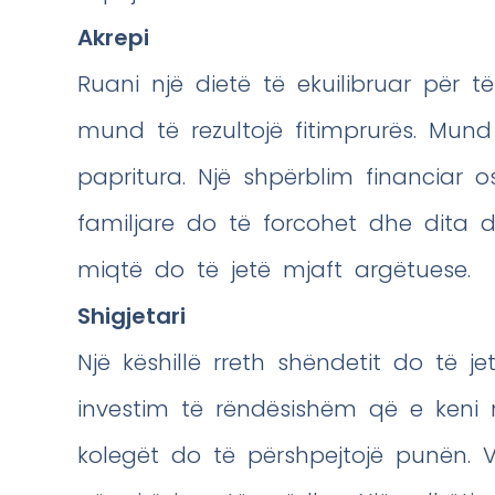
Akrepi
Ruani një dietë të ekuilibruar për t
mund të rezultojë fitimprurës. Mund
papritura. Një shpërblim financiar o
familjare do të forcohet dhe dita do
miqtë do të jetë mjaft argëtuese.
Shigjetari
Një këshillë rreth shëndetit do të j
investim të rëndësishëm që e keni
kolegët do të përshpejtojë punën. V