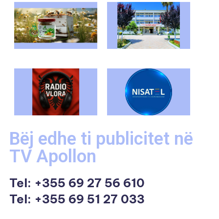
Bëj edhe ti publicitet në
TV Apollon
Tel:
+355 69 27 56 610
Tel: +355 69 51 27 033