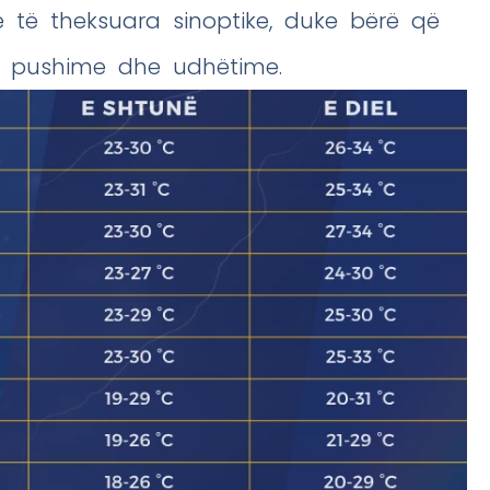
 të theksuara sinoptike, duke bërë që
ër pushime dhe udhëtime.