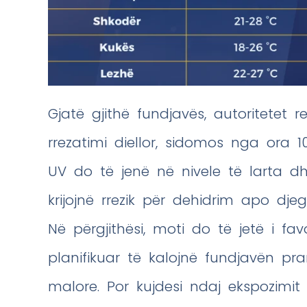
Gjatë gjithë fundjavës, autoritetet
rrezatimi diellor, sidomos nga ora 10:
UV do të jenë në nivele të larta 
krijojnë rrezik për dehidrim apo djeg
Në përgjithësi, moti do të jetë i f
planifikuar të kalojnë fundjavën pr
malore. Por kujdesi ndaj ekspozimit