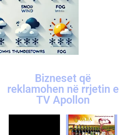
Bizneset që
reklamohen në rrjetin e
TV Apollon