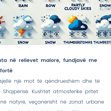
ehta në relievet malore, fundjavë me
fortë
ë sjellë një mot të qëndrueshëm dhe të
Shqipërisë. Kushtet atmosferike pritet
 në natyrë, veçanërisht në zonat urbane