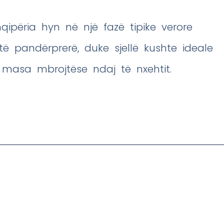
ipëria hyn në një fazë tipike verore
ë pandërprerë, duke sjellë kushte ideale
masa mbrojtëse ndaj të nxehtit.