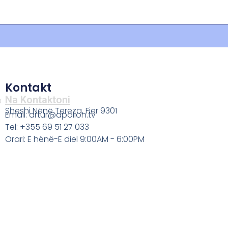
Kontakt
Na Kontaktoni
a
Sheshi Nënë Tereza, Fier 9301
Email: artur@apollon.tv
Tel: +355 69 51 27 033
Orari: E hënë-E diel 9:00AM - 6:00PM