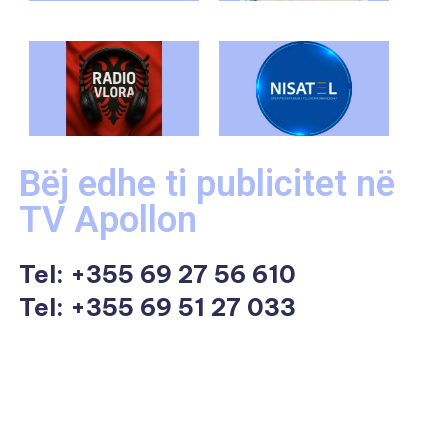
Bëj edhe ti publicitet në
TV Apollon
Tel:
+355 69 27 56 610
Tel: +355 69 51 27 033