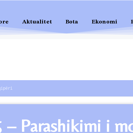
ore
Aktualitet
Bota
Ekonomi
qipëri
 – Parashikimi i mo