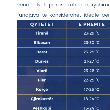
vendin. Nuk parashikohen ndryshime
fundjava të konsiderohet ideale p