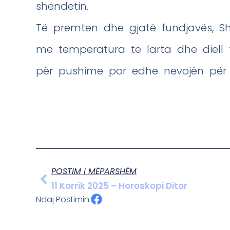
shëndetin.
Të premten dhe gjatë fundjavës, Shq
me temperatura të larta dhe diell t
për pushime por edhe nevojën për 
POSTIM I MËPARSHËM
11 Korrik 2025 – Horoskopi Ditor
Ndaj Postimin: