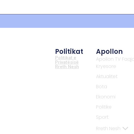
Politikat
Apollon
Politikat e
Apollon TV Faqj
Privatësisë
Kryesore
Rreth Nesh
Aktualitet
Bota
Ekonomi
Politike
Sport
Rreth Nesh