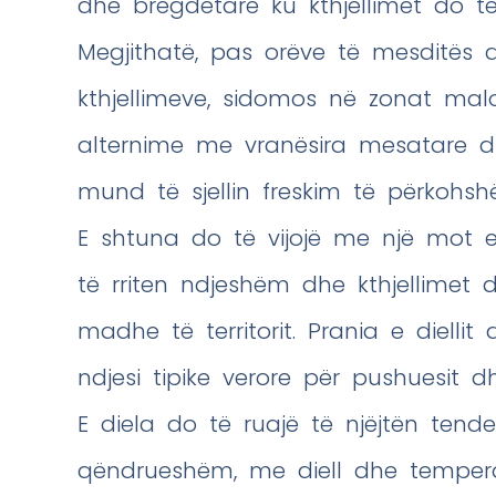
dhe bregdetare ku kthjellimet do të 
Megjithatë, pas orëve të mesditës d
kthjellimeve, sidomos në zonat malo
alternime me vranësira mesatare dh
mund të sjellin freskim të përkohshë
E shtuna do të vijojë me një mot 
të rriten ndjeshëm dhe kthjellimet
madhe të territorit. Prania e dielli
ndjesi tipike verore për pushuesit d
E diela do të ruajë të njëjtën tend
qëndrueshëm, me diell dhe temperat