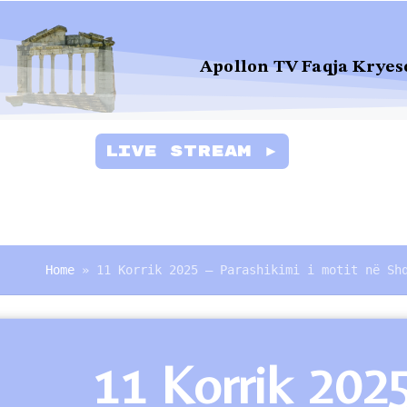
Apollon TV Faqja Kryes
Live Stream ►
Home
»
11 Korrik 2025 – Parashikimi i motit në Sh
11 Korrik 2025