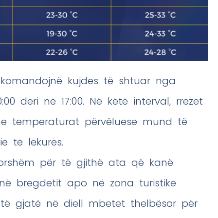
 rekomandojnë kujdes të shtuar nga
00 deri në 17:00. Në këtë interval, rrezet
dhe temperaturat përvëluese mund të
ie të lëkurës.
avorshëm për të gjithë ata që kanë
anë bregdetit apo në zona turistike
 të gjatë në diell mbetet thelbësor për