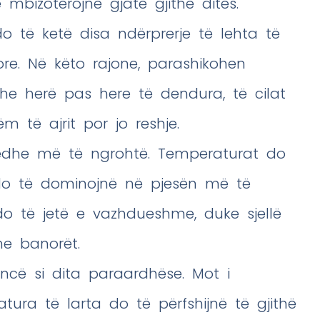
mbizotërojnë gjatë gjithë ditës.
o të ketë disa ndërprerje të lehta të
re. Në këto rajone, parashikohen
e herë pas here të dendura, të cilat
m të ajrit por jo reshje.
edhe më të ngrohtë. Temperaturat do
 do të dominojnë në pjesën më të
t do të jetë e vazhdueshme, duke sjellë
he banorët.
encë si dita paraardhëse. Mot i
ura të larta do të përfshijnë të gjithë