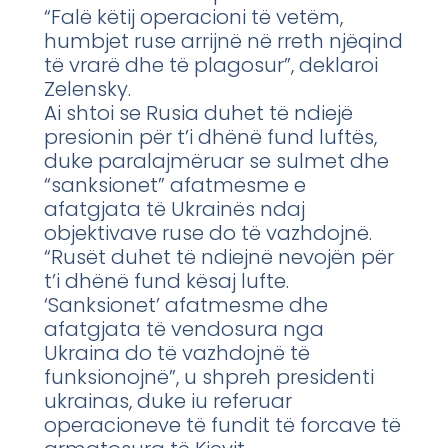
“Falë këtij operacioni të vetëm,
humbjet ruse arrijnë në rreth njëqind
të vrarë dhe të plagosur”, deklaroi
Zelensky.
Ai shtoi se Rusia duhet të ndiejë
presionin për t’i dhënë fund luftës,
duke paralajmëruar se sulmet dhe
“sanksionet” afatmesme e
afatgjata të Ukrainës ndaj
objektivave ruse do të vazhdojnë.
“Rusët duhet të ndiejnë nevojën për
t’i dhënë fund kësaj lufte.
‘Sanksionet’ afatmesme dhe
afatgjata të vendosura nga
Ukraina do të vazhdojnë të
funksionojnë”, u shpreh presidenti
ukrainas, duke iu referuar
operacioneve të fundit të forcave të